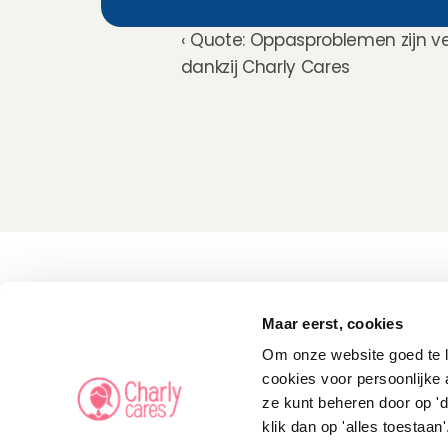
‹ Quote: Oppasproblemen zijn ver
dankzij Charly Cares
Kinderoppas
Huisdierenoppas
Maar eerst, cookies
Mantelzorg Light
Oppas van de zaak
Om onze website goed te la
Beschikbaarheid in 
Nederland
cookies voor persoonlijke 
Oppas App
ze kunt beheren door op 'd
Oppas tarief
Veelgestelde vragen
klik dan op 'alles toestaan