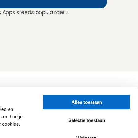
 Apps steeds populairder ›
Volg ons
Alles toestaan
Hulp nodig?
Check onze 
Support pagina
ies en
Directe Chat
n en hoe je
WhatsApp
Selectie toestaan
r cookies,
Openingstijden:
Iedere werkdag: 08:30 - 17:00