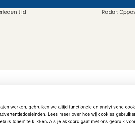
leden tijd 
Radar: Oppas
Hoe werkt het?
Customer Care
Team
Intake
Ratings & reviews
Vacatures
Wat verdien je met 
Verzekering
Partners
oppassen?
Kinder EHBO cursus
Pers
ten werken, gebruiken we altijd functionele en analytische cook
Flexibel oppassen
Vast oppassen
advertentiedoeleinden. Lees meer over hoe wij cookies gebruike
Oppaswerk in heel 
etails tonen' te klikken. Als je akkoord gaat met ons gebruik voo
Nederland
Veelgestelde vragen
'.