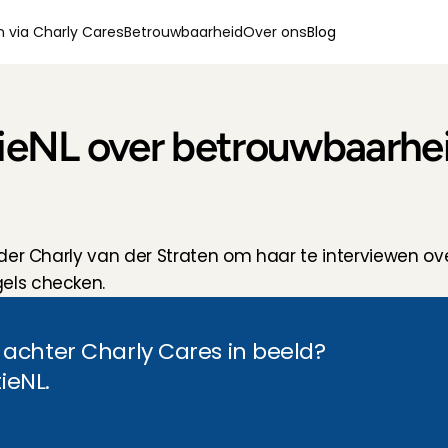
 via Charly Cares
Betrouwbaarheid
Over ons
Blog
tieNL over betrouwbaarhei
er Charly van der Straten om haar te interviewen over
els checken.
achter Charly Cares in beeld? 
ieNL.