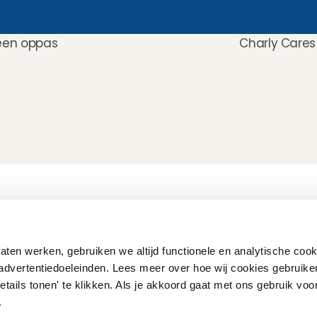
een oppas 
Charly Cares 
Hoe werkt het?
Customer Care
Team
Intake
Ratings & reviews
Vacatures
Wat verdien je met 
Verzekering
Partners
oppassen?
Kinder EHBO cursus
Pers
ten werken, gebruiken we altijd functionele en analytische cook
Flexibel oppassen
Vast oppassen
advertentiedoeleinden. Lees meer over hoe wij cookies gebruike
Oppaswerk in heel 
etails tonen' te klikken. Als je akkoord gaat met ons gebruik voo
Nederland
Veelgestelde vragen
'.