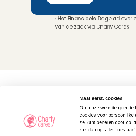
‹ Het Financieele Dagblad over 
van de zaak via Charly Cares
Kinderoppas
Huisdierenoppas
Maar eerst, cookies
Mantelzorg Light
Oppas van de zaak
Om onze website goed te la
Beschikbaarheid in 
Nederland
cookies voor persoonlijke 
Oppas App
ze kunt beheren door op 'd
Oppas tarief
Veelgestelde vragen
klik dan op 'alles toestaan