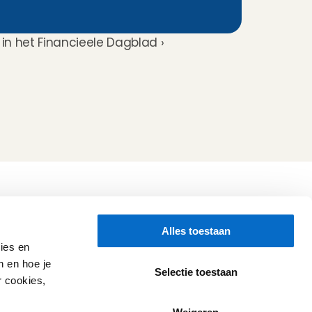
in het Financieele Dagblad ›
Volg ons
Alles toestaan
Hulp nodig?
Check onze 
Support pagina
ies en
Directe Chat
n en hoe je
WhatsApp
Selectie toestaan
r cookies,
Openingstijden:
Iedere werkdag: 08:30 - 17:00