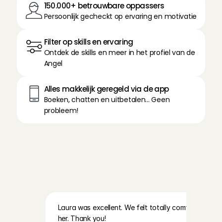
150.000+ betrouwbare oppassers
Persoonlijk gecheckt op ervaring en motivatie
Filter op skills en ervaring
Ontdek de skills en meer in het profiel van de 
Angel
Alles makkelijk geregeld via de app
Boeken, chatten en uitbetalen... Geen 
probleem!
L
e
e
s
d
e
e
r
v
a
r
i
n
g
e
n
v
a
n
o
n
z
e
o
u
d
e
r
s
o
v
e
r
d
e
O
p
p
a
s
A
n
g
e
l
s
Laura was excellent. We felt totally comfortable lea
her. Thank you!