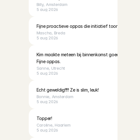
Billy
, 
Amsterdam
5 aug 2026
Fijne proactieve oppas die initiatief toont!
Mascha
, 
Breda
5 aug 2026
Kim maakte meteen bij binnenkomst goede connecti
Fijne oppas.
Sanne
, 
Utrecht
5 aug 2026
Echt geweldig!!!!! Ze is slim, leuk!
Bonnie
, 
Amsterdam
5 aug 2026
Topper!
Caroline
, 
Haarlem
5 aug 2026