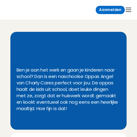
Aanmelden
E
e
n
n
a
s
c
h
o
o
l
s
e
o
p
p
a
s
v
i
n
d
j
e
e
e
n
v
o
u
d
i
g
b
i
j
C
h
a
r
l
y
C
a
r
e
s
!
Ben je aan het werk en gaan je kinderen naar 
school? Dan is een naschoolse Oppas Angel 
van Charly Cares perfect voor jou. De oppas 
haalt de kids uit school, doet leuke dingen 
met ze, zorgt dat er huiswerk wordt gemaakt 
en kookt eventueel ook nog eens een heerlijke 
maaltijd. Hoe fijn is dat!