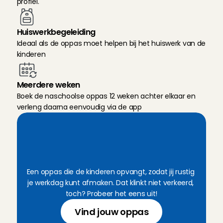
profiel.
Huiswerkbegeleiding
Ideaal als de oppas moet helpen bij het huiswerk van de 
kinderen
Meerdere weken
Boek de naschoolse oppas 12 weken achter elkaar en 
verleng daarna eenvoudig via de app
B
o
e
k
e
e
n
v
o
u
d
i
g
e
e
n
e
r
v
a
r
e
n
n
a
s
c
h
o
o
l
s
e
o
p
p
a
s
Een oppas die de kinderen opvangt, zodat jij rustig 
je werkdag kunt afmaken. Dat klinkt niet verkeerd, 
toch? Probeer het eens uit!
Vind jouw oppas