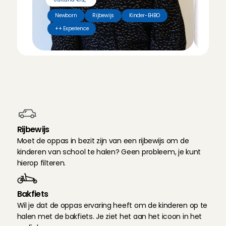
Uurtarief €12,-
Uurt
Goed gedaan ondanks dat de meiden wat moe war
Newborn
Rijbewijs
Kinder-EHBO
Hui
Fraukje
, 
Hilversum
++ Experience
Vak
4 aug 2026
The girls enjoyed themselves with Ceyda. Thank yo
Wai
, 
Amsterdam
4 aug 2026
E
e
n
n
a
s
c
h
o
o
l
s
e
o
p
p
a
s
d
i
e
p
a
s
t
b
i
j
j
o
u
w
g
e
z
i
n
Took great care of both kids!
Jort
, 
Rotterdam
4 aug 2026
Rijbewijs
Moet de oppas in bezit zijn van een rijbewijs om de 
Heel fijn, vertrouwde haar meteen. Ze is zelfverzeke
kinderen van school te halen? Geen probleem, je kunt 
Kika
, 
Voorburg
hierop filteren.
4 aug 2026
Bakfiets
Wil je dat de oppas ervaring heeft om de kinderen op te 
halen met de bakfiets. Je ziet het aan het icoon in het 