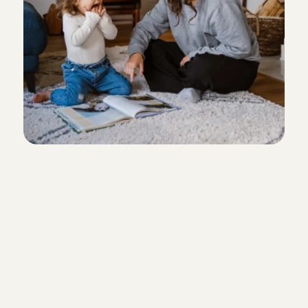
5 aug 2026
Altijd fijn als Sharon komt oppassen. De kinderen v
Eva
, 
Gilze
5 aug 2026
Great experience! Very easy to communicate, and g
Alex
, 
Amsterdam
5 aug 2026
Absolute topper!

Kids waren instant dol op Danni
We checken iedere oppas persoo
Daniel
, 
Hilversum
een referentiecheck
5 aug 2026
Angels doen de verplichte iDIN 
persoonsgegevens
Na elke oppasdienst beoordelen
Juliette is een geweldige oppas. Er was direct een kl
oppas met een 
rating en revie
gaat warm, ontspannen en respectvol met ze om en
inzichtelijk zijn voor andere ouder
gingen met een gerust hart weg en de kinderen vond
negatieve rating of review neme
een aanrader!
op met beide partijen, om zo de 
Beert
, 
Maarssen