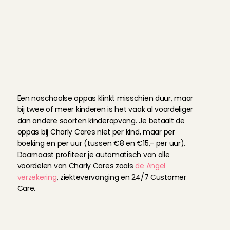
5 aug 2026
hoog te houden.
Naschoolse oppa
De kinderen waren gelijk helemaal op hun gemak, he
erop uit gegaan - heel fijn!
Vanne
, 
Amsterdam
4 aug 2026
W
a
t
k
o
s
t
e
e
n
n
a
s
c
h
o
o
l
s
e
o
p
p
a
s
?
Zowel vooraf als tijdens de afspraak hele prettige d
Een naschoolse oppas klinkt misschien duur, maar 
Was betrouwbaar en ontspannen, ook heel fijn voor 
bij twee of meer kinderen is het vaak al voordeliger 
marloes
, 
's-Gravenhage
4 aug 2026
dan andere soorten kinderopvang. Je betaalt de 
oppas bij Charly Cares niet per kind, maar per 
boeking en per uur (tussen €8 en €15,- per uur). 
Very lovely! Put all 3 of my kids to bed- would defin
Daarnaast profiteer je automatisch van alle 
Jessica
, 
Amsterdam
voordelen van Charly Cares zoals 
de Angel 
4 aug 2026
verzekering
, ziektevervanging en 24/7 Customer 
Care.
Alles heel soepel gelopen
O
n
t
m
o
Marieke
e
t
o
, 
Amsterdam
n
z
e
n
a
s
c
h
o
o
l
s
e
4 aug 2026
o
p
p
a
s
s
e
r
s