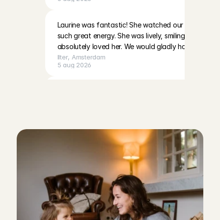
Laurine was fantastic! She watched our daughter f
such great energy. She was lively, smiling the entire
absolutely loved her. We would gladly have her bac
Ilter
, 
Amsterdam
5 aug 2026
Z
o
w
a
a
r
b
o
r
g
e
n
w
e
d
e
Met heel fijn gevoel de deur uit! Fleur is rustig, be
Caroline
, 
Amsterdam
b
e
t
r
o
u
w
b
a
a
r
h
e
i
d
5 aug 2026
v
a
n
j
o
u
w
o
p
p
a
s
Met heel fijn gevoel de deur uit! Fleur is rustig, be
Caroline
, 
Amsterdam
5 aug 2026
Kenza is very proactive and interacting with kid so 
activities she did with my son and he was happy so 
communicate and have agreements with her. Reco
Oleksandr
, 
Hoofddorp