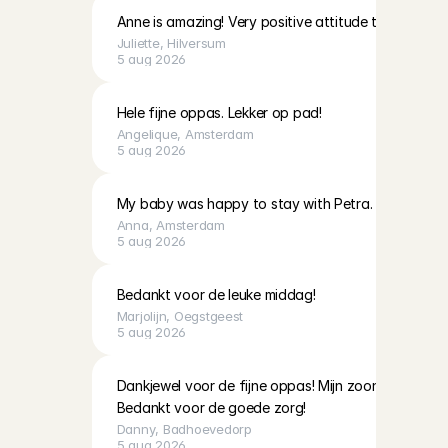
Anne is amazing! Very positive attitude towards the
Juliette
, 
Hilversum
5 aug 2026
Hele fijne oppas. Lekker op pad!
Angelique
, 
Amsterdam
5 aug 2026
My baby was happy to stay with Petra. Very kind a
Anna
, 
Amsterdam
5 aug 2026
Bedankt voor de leuke middag!
Marjolijn
, 
Oegstgeest
5 aug 2026
Dankjewel voor de fijne oppas! Mijn zoontje heeft e
Bedankt voor de goede zorg!
Danny
, 
Badhoevedorp
5 aug 2026