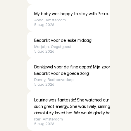
My baby was happy to stay with Petra. Very kind a
Anna
, 
Amsterdam
5 aug 2026
Bedankt voor de leuke middag!
Marjolijn
, 
Oegstgeest
5 aug 2026
Dankjewel voor de fijne oppas! Mijn zoontje heeft e
Bedankt voor de goede zorg!
Danny
, 
Badhoevedorp
5 aug 2026
Laurine was fantastic! She watched our daughter f
such great energy. She was lively, smiling the entire
absolutely loved her. We would gladly have her bac
Ilter
, 
Amsterdam
5 aug 2026