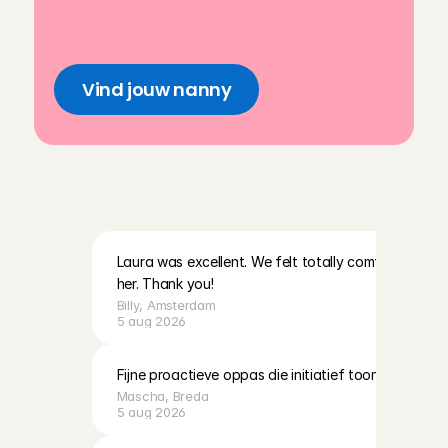
uurtarief
Snel, slim en simpel geregeld via 
onze app
Vind jouw nanny
W
a
t
a
n
d
e
r
e
o
u
d
e
r
s
z
e
g
g
e
n
o
v
e
r
h
u
n
n
a
n
n
y
Laura was excellent. We felt totally comfortable lea
her. Thank you!
Billy
, 
Amsterdam
5 aug 2026
Fijne proactieve oppas die initiatief toont!
Mascha
, 
Breda
5 aug 2026