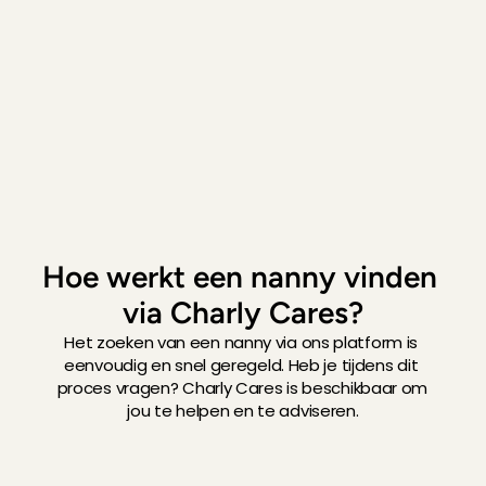
aan te tonen.
Alex
, 
Amsterdam
5 aug 2026
Absolute topper!

Kids waren instant dol op Danni
Daniel
, 
Hilversum
5 aug 2026
Juliette is een geweldige oppas. Er was direct een kl
gaat warm, ontspannen en respectvol met ze om en
gingen met een gerust hart weg en de kinderen vond
Hoe werkt een nanny vinden 
een aanrader!
via Charly Cares?
Beert
, 
Maarssen
5 aug 2026
Het zoeken van een nanny via ons platform is 
eenvoudig en snel geregeld. Heb je tijdens dit 
De kinderen waren gelijk helemaal op hun gemak, he
proces vragen? Charly Cares is beschikbaar om 
erop uit gegaan - heel fijn!
jou te helpen en te adviseren.
Vanne
, 
Amsterdam
4 aug 2026