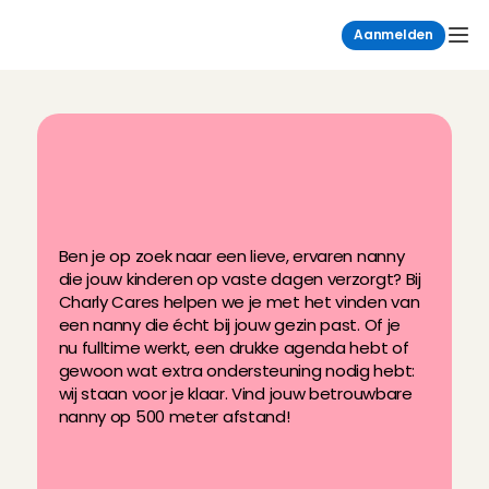
Aanmelden
N
a
n
n
y
g
e
z
o
c
h
t
?
V
i
n
d
j
o
u
w
v
a
s
t
e
n
a
n
n
y
v
i
a
C
h
a
r
l
y
C
a
r
e
s
Ben je op zoek naar een lieve, ervaren nanny 
die jouw kinderen op vaste dagen verzorgt? Bij 
Charly Cares helpen we je met het vinden van 
een nanny die écht bij jouw gezin past. Of je 
nu fulltime werkt, een drukke agenda hebt of 
gewoon wat extra ondersteuning nodig hebt: 
wij staan voor je klaar. Vind jouw betrouwbare 
nanny op 500 meter afstand!
+150.000 persoonlijk gecheckte 
nanny's
Filter op skills, afstand, leeftijd en 