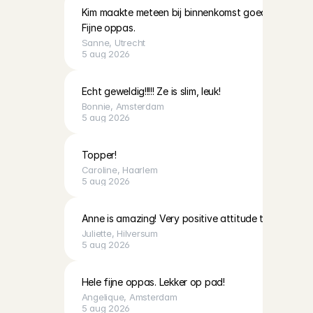
Kim maakte meteen bij binnenkomst goede connecti
Fijne oppas.
Sanne
, 
Utrecht
5 aug 2026
Echt geweldig!!!!! Ze is slim, leuk!
Bonnie
, 
Amsterdam
5 aug 2026
Topper!
Caroline
, 
Haarlem
5 aug 2026
Anne is amazing! Very positive attitude towards the
Juliette
, 
Hilversum
5 aug 2026
Hele fijne oppas. Lekker op pad!
Angelique
, 
Amsterdam
5 aug 2026