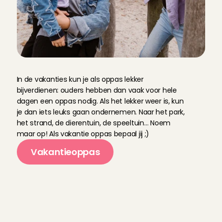
V
a
k
a
n
t
i
e
-
o
p
p
a
s
In de vakanties kun je als oppas lekker 
bijverdienen: ouders hebben dan vaak voor hele 
dagen een oppas nodig. Als het lekker weer is, kun 
je dan iets leuks gaan ondernemen. Naar het park, 
het strand, de dierentuin, de speeltuin… Noem 
maar op! Als vakantie oppas bepaal jij ;)
Vakantieoppas
B
e
n
i
e
u
w
d
n
a
a
r
d
e
g
e
z
i
n
n
e
n
b
i
j
C
h
a
r
l
y
C
a
r
e
s
?