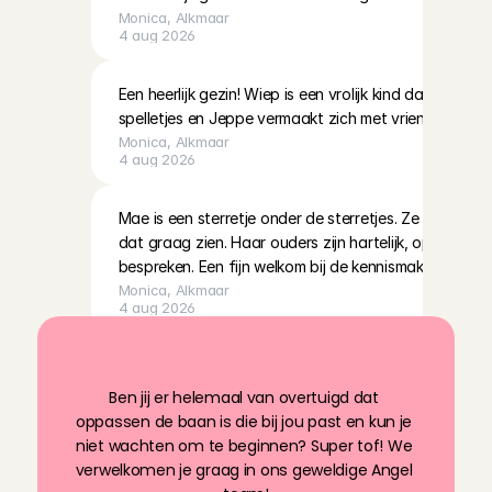
Monica
, 
Alkmaar
4 aug 2026
Een heerlijk gezin! Wiep is een vrolijk kind dat altijd 
spelletjes en Jeppe vermaakt zich met vriendjes
Monica
, 
Alkmaar
4 aug 2026
Mae is een sterretje onder de sterretjes. Ze kan al veel
dat graag zien. Haar ouders zijn hartelijk, open en je 
bespreken. Een fijn welkom bij de kennismaking
Monica
, 
Alkmaar
4 aug 2026
Super gezellige familie! Echt heel erg aardig en hun m
Z
o
w
o
r
d
j
e
o
p
p
a
s
!
begripvol🙏🏾
Ben jij er helemaal van overtuigd dat 
Moraiha
, 
's-Gravenhage
oppassen de baan is die bij jou past en kun je 
4 aug 2026
niet wachten om te beginnen? Super tof! We 
verwelkomen je graag in ons geweldige Angel 
Duidelijke afspraken, fijne communicatie en een warm