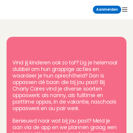
Aanmelden
D
e
l
e
u
k
s
t
e
a
v
o
n
t
u
r
e
n
m
e
t
v
e
r
s
c
h
i
l
l
e
n
d
e
t
y
p
e
n
o
p
p
a
s
w
e
r
k
Vind jij kinderen ook zo tof? Lig je helemaal 
dubbel om hun grappige acties en 
waardeer je hun oprechtheid? Dan is 
oppassen dé baan die bij jou past! Bij 
Charly Cares vind je diverse soorten 
oppaswerk: als nanny, als fulltime en 
parttime oppas, in de vakantie, naschools 
oppaswerk en au pair werk. 
Benieuwd naar wat bij jou past? Meld je 
aan via de app en we plannen graag een 