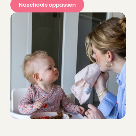
Naschools oppassen
F
l
e
x
i
b
e
l
e