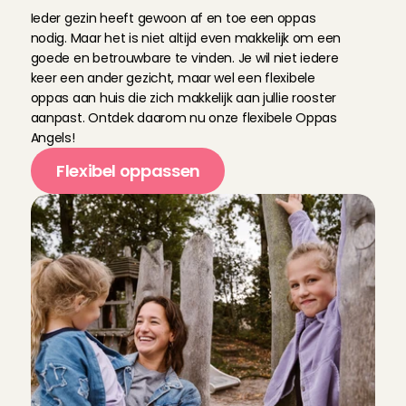
O
p
p
a
s
A
n
g
e
l
Ieder gezin heeft gewoon af en toe een oppas 
nodig. Maar het is niet altijd even makkelijk om een 
goede en betrouwbare te vinden. Je wil niet iedere 
keer een ander gezicht, maar wel een flexibele 
oppas aan huis die zich makkelijk aan jullie rooster 
aanpast. Ontdek daarom nu onze flexibele Oppas 
Angels!
Flexibel oppassen