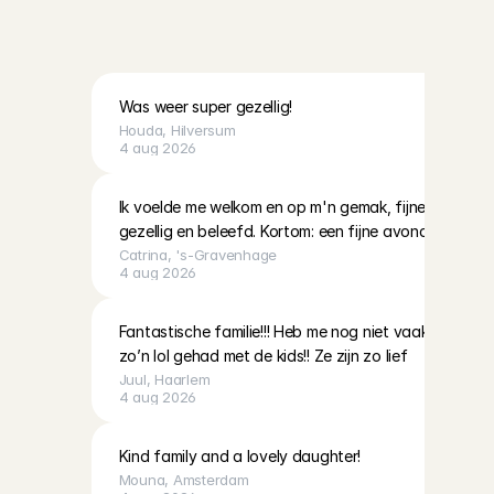
L
e
e
s
d
e
r
e
v
i
e
w
s
v
a
n
A
n
g
e
l
s
o
v
e
r
g
e
z
i
n
n
e
n
!
Was weer super gezellig!
Houda
, 
Hilversum
4 aug 2026
Ik voelde me welkom en op m'n gemak, fijne communicat
gezellig en beleefd. Kortom: een fijne avond gehad.
Catrina
, 
's-Gravenhage
4 aug 2026
Fantastische familie!!! Heb me nog niet vaak zo snel 
zo’n lol gehad met de kids!! Ze zijn zo lief
Juul
, 
Haarlem
4 aug 2026
Kind family and a lovely daughter!
Mouna
, 
Amsterdam