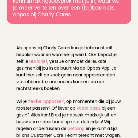
kennismakingsgesprek
 met je in, waar we 
je meer vertellen over een (bij)baan als 
oppas bij Charly Cares.
E
e
n
o
p
p
a
s
b
a
a
n
…
h
o
e
z
i
e
t
d
a
t
e
r
u
i
t
?
Als oppas bij Charly Cares kun je helemaal zelf 
bepalen waar en wanneer jij werkt. Ook bepaal je 
zelf je 
uurtarief
, yes! Je ontmoet de leukste 
gezinnen bij jou in de buurt via de Oppas App. Je 
kunt hier zelf op zoek gaan naar oppasdiensten 
via Jobboard, maar ouders kunnen jou ook 
rechtstreeks boeken. 
Wil je 
flexibel oppassen
, op momenten die bij jouw 
rooster passen? Of liever op 
vaste basis
 bij een 
gezin? Alles kan! Breid je netwerk makkelijk uit en 
bouw een mooie band op met de kindjes! Wij 
regelen ondertussen de 
betaling
 en je kunt altijd 
bij ons Customer Care Team terecht met vragen.