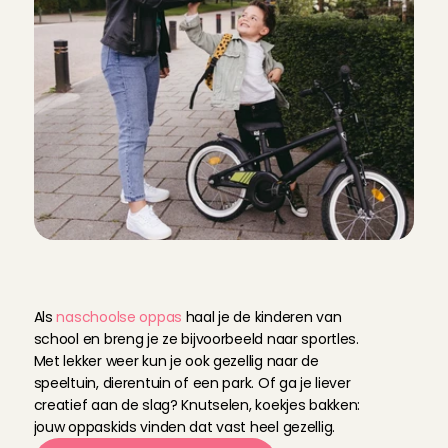
N
a
s
c
h
o
o
l
s
o
p
p
a
s
w
e
r
k
i
e
t
s
v
o
o
r
j
o
u
?
Als 
naschoolse oppas
 haal je de kinderen van 
school en breng je ze bijvoorbeeld naar sportles. 
Met lekker weer kun je ook gezellig naar de 
speeltuin, dierentuin of een park. Of ga je liever 
creatief aan de slag? Knutselen, koekjes bakken: 
jouw oppaskids vinden dat vast heel gezellig.