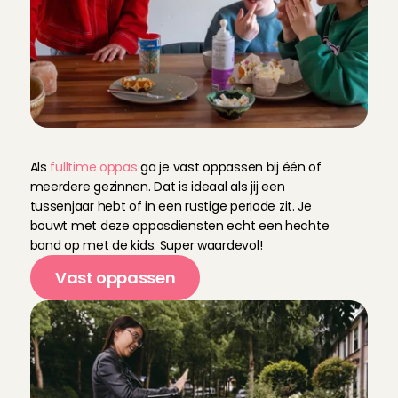
V
a
s
t
e
O
p
p
a
s
A
n
g
e
l
Als 
fulltime oppas
 ga je vast oppassen bij één of 
meerdere gezinnen. Dat is ideaal als jij een 
tussenjaar hebt of in een rustige periode zit. Je 
bouwt met deze oppasdiensten echt een hechte 
band op met de kids. Super waardevol!
Vast oppassen