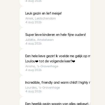
4 aug 2026
Leuk gezin en lief meisje!
Aniek
, 
Leidschendam
4 aug 2026
Super lieve kinderen en hele fijne ouders!
Juliëtte
, 
Amstelveen
4 aug 2026
Een hele lieve gezin! Ik voelde me gelijk op me gemak,
Loulou❤️ tot de volgende keer!!❤️
Anisha
, 
's-Gravenhage
4 aug 2026
Incredible, friendly and warm child! I highly recommend
Lourdes
, 
's-Gravenhage
4 aug 2026
Een heerlijk gezin waarin van alles gebeurt. Mooi o