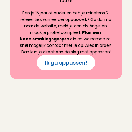
team!
meteen op mijn gemak en waardeerde het vertrouwen d
Ben je 15 jaar of ouder en heb je minstens 2 
avond als heel prettig ervaren.
referenties van eerder oppaswerk? Ga dan nu 
Yoni
, 
Moordrecht
3 aug 2026
naar de website, meld je aan als Angel en 
maak je profiel compleet. 
Plan een 
kennismakingsgesprek
 in en we nemen zo 
Fijn gezin en een hele lieve en sociale dochter :)
snel mogelijk contact met je op. Alles in orde? 
Parmis
, 
Utrecht
3 aug 2026
Dan kun je direct aan de slag met oppassen!
Ik ga oppassen!
Aardige ouders en super lief dochtertje!
Fieke
, 
Amsterdam
3 aug 2026
V
e
e
l
g
e
s
t
e
l
d
e
v
r
a
g
e
n
sweet twin boys 😊I had a fun playing with them
Thandeka
, 
Bussum
o
v
e
r
3 aug 2026
o
p
p
a
s
w
e
r
k
v
i
a
C
h
a
r
l
y
Heel gastvrij gezin, leuk om bij te komen oppassen!
C
a
r
e
s
Teuntje
, 
Amsterdam
3 aug 2026