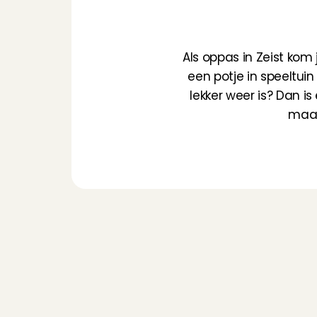
K
l
a
a
Als oppas in Zeist kom 
een potje in speeltuin
lekker weer is? Dan is
maak
He