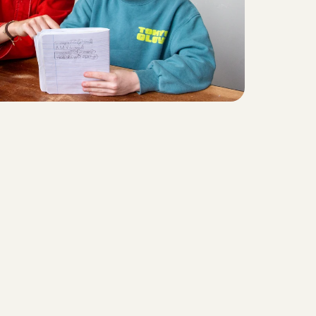
t
e
n
o
m
g
e
v
i
n
g
e
t
e
k
e
n
t
.
.
.