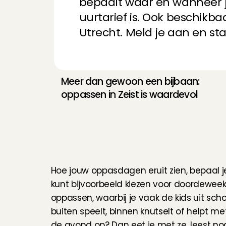
bepaalt waar en wanneer j
uurtarief is. Ook beschikbaa
Een heerlijk gezin
Utrecht. Meld je aan en sta
Monica
, 
Alkmaar
, 
4
Een heerlijk gezin! W
spelletjes en Jeppe
Meer dan gewoon een bijbaan: 
Monica
, 
Alkmaar
, 
4
oppassen in Zeist is waardevol
Mae is een sterretje
J
o
u
w
w
e
r
k
z
a
a
m
laat dat graag zien.
bespreken. Een fijn
a
l
s
o
p
p
a
s
i
n
Z
e
i
s
t
Monica
, 
Alkmaar
, 
4
Hoe jouw oppasdagen eruit zien, bepaal je
kunt bijvoorbeeld kiezen voor doordeweek
Super gezellige fam
oppassen, waarbij je vaak de kids uit scho
begripvol🙏🏾
buiten speelt, binnen knutselt of helpt met 
Moraiha
, 
's-Grave
de avond op? Dan eet je met ze, leest nog