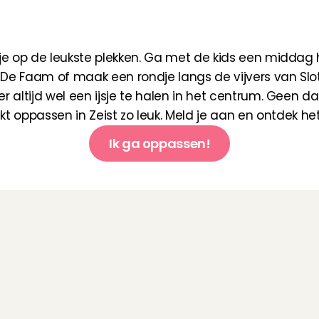
r
v
o
o
r
o
p
p
a
s
w
e
r
k
i
n
Z
je op de leukste plekken. Ga met de kids een middag he
 De Faam of maak een rondje langs de vijvers van Slot Z
 er altijd wel een ijsje te halen in het centrum. Geen da
t oppassen in Zeist zo leuk. Meld je aan en ontdek het 
Ik ga oppassen!
V
e
e
l
g
e
s
t
e
l
d
e
v
r
a
g
e
n
a
a
n
C
h
a
r
l
y
C
a
r
e
s
b ik oppaservaring nodig om Angel te worden?