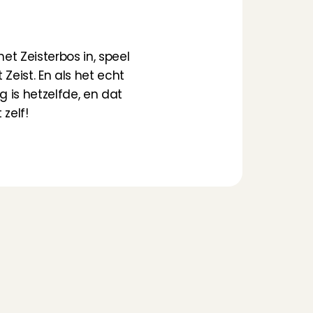
e
i
s
t
?
t Zeisterbos in, speel 
eist. En als het echt 
g is hetzelfde, en dat 
zelf!