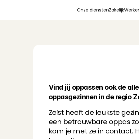
Onze diensten
Zakelijk
Werken
Kind family and a l
Mouna
, 
Amsterda
Leuk gezin en lief m
Aniek
, 
Leidschend
O
p
p
a
s
s
e
n
i
n
Z
e
i
Super lieve kinderen
C
a
r
e
s
Juliëtte
, 
Amstelvee
Vind jij oppassen ook de alle
Een hele lieve gezi
oppasgezinnen in de regio Z
met Loulou❤️ tot d
Anisha
, 
's-Gravenh
Zeist heeft de leukste gezin
een betrouwbare oppas zoal
Incredible, friendly
kom je met ze in contact. He
Lourdes
, 
's-Grave