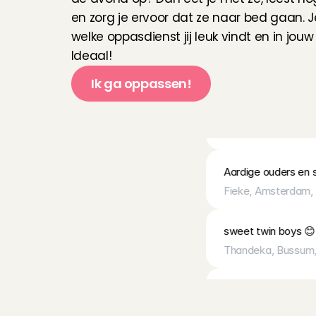
en zorg je ervoor dat ze naar bed gaan. Je
Duidelijke afsprake
welke oppasdienst jij leuk vindt en in jouw
me meteen op mijn 
heb de avond als he
Ideaal!
Yoni
, 
Moordrecht
, 
3
Ik ga oppassen!
Fijn gezin en een he
R
e
v
i
e
w
s
o
v
e
r
Parmis
, 
Utrecht
, 
3 
Aardige ouders en s
Fieke
, 
Amsterdam
, 
sweet twin boys 😊I
Thandeka
, 
Bussum
Heel gastvrij gezin
O
p
p
a
s
w
Teuntje
, 
Amsterda