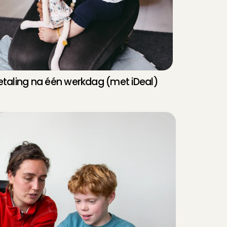
etaling na één werkdag (met iDeal)