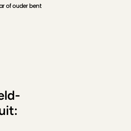
aar of ouder bent
eld-
uit:
e gegevens in 