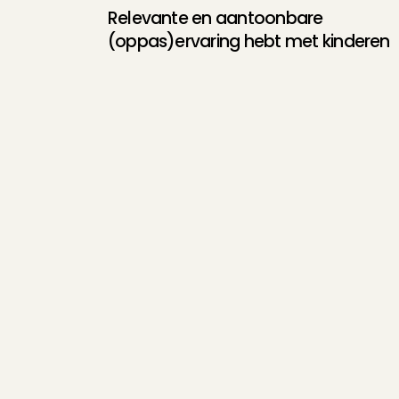
Super leuke en geze
Relevante en aantoonbare 
met de ouders!
(oppas)ervaring hebt met kinderen
Helena
, 
Zuid-Scha
Heel fijn gezin! Ze
een super lief kindj
Jill
, 
Maastricht
, 
2 a
Ik voelde me erg o
daarnaast bestelde 
op de PlayStation!
Rana
, 
Amsterdam
, 
Super lieve & vroli
Layla
, 
Bergen (NH)
Heel makkelijk kind