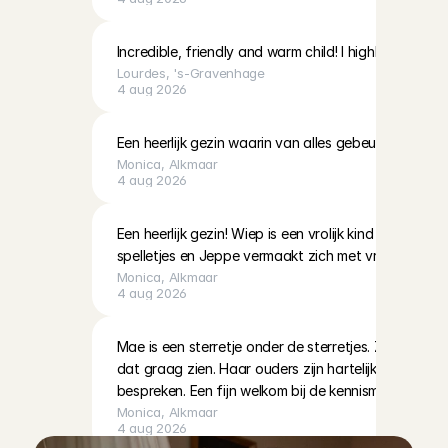
Incredible, friendly and warm child! I highly recommen
Lourdes
, 
's-Gravenhage
4 aug 2026
Een heerlijk gezin waarin van alles gebeurt. Mooi 
Monica
, 
Alkmaar
4 aug 2026
Een heerlijk gezin! Wiep is een vrolijk kind dat altijd
spelletjes en Jeppe vermaakt zich met vriendjes
Monica
, 
Alkmaar
4 aug 2026
Mae is een sterretje onder de sterretjes. Ze kan al ve
dat graag zien. Haar ouders zijn hartelijk, open en je
bespreken. Een fijn welkom bij de kennismaking
Monica
, 
Alkmaar
4 aug 2026