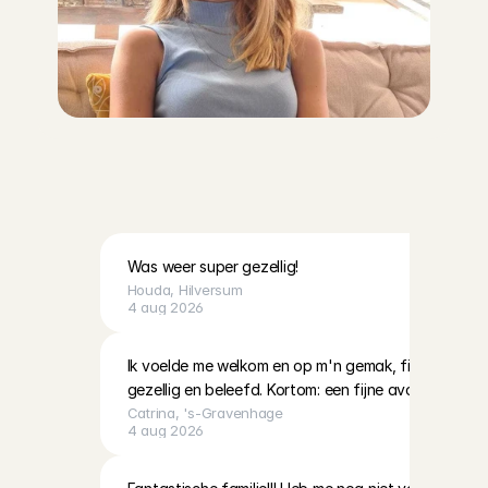
D
i
t
z
i
j
n
d
e
l
a
a
t
s
t
e
r
e
v
i
e
w
s
v
a
n
A
n
g
e
l
s
o
v
e
r
g
e
z
i
n
n
e
n
:
Was weer super gezellig!
Houda
, 
Hilversum
4 aug 2026
Ik voelde me welkom en op m'n gemak, fijne communica
gezellig en beleefd. Kortom: een fijne avond gehad.
Catrina
, 
's-Gravenhage
4 aug 2026