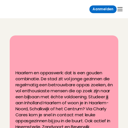
Aanmelden
H
e
t
a
l
l
e
r
l
e
u
k
s
t
e
o
p
p
a
s
w
e
r
k
i
n
H
a
a
r
l
e
m
v
i
a
C
h
a
r
l
y
C
a
r
e
s
Haarlem en oppaswerk: dat is een gouden 
combinatie. De stad zit vol jonge gezinnen die 
regelmatig een betrouwbare oppas zoeken, én 
vol enthousiaste mensen die op zoek zijn naar 
een bijbaan met échte voldoening. Studeer jij 
aan Inholland Haarlem of woon je in Haarlem-
Noord, Schalkwijk of het Centrum? Via Charly 
Cares kom je snel in contact met leuke 
oppasgezinnen bij jou in de buurt. Ook actief in 
Heemstede, Zandvoort en Beverwijk.