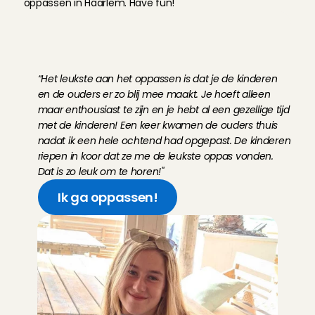
oppassen in Haarlem. Have fun!
O
n
t
m
o
e
t
A
n
g
e
l
V
a
l
e
r
i
e
u
i
t
H
a
a
r
l
e
m
“Het leukste aan het oppassen is dat je de kinderen 
en de ouders er zo blij mee maakt. Je hoeft alleen 
maar enthousiast te zijn en je hebt al een gezellige tijd 
met de kinderen! Een keer kwamen de ouders thuis 
nadat ik een hele ochtend had opgepast. De kinderen 
riepen in koor dat ze me de leukste oppas vonden. 
Dat is zo leuk om te horen!''
Ik ga oppassen!