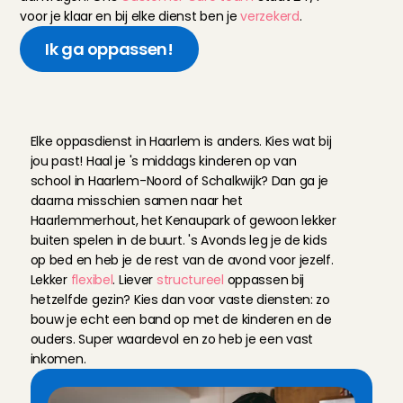
voor je klaar en bij elke dienst ben je 
verzekerd
.
Ik ga oppassen!
W
a
t
g
a
j
e
d
o
e
n
a
l
s
o
p
p
a
s
i
n
H
a
a
r
l
e
m
?
Elke oppasdienst in Haarlem is anders. Kies wat bij 
jou past! Haal je 's middags kinderen op van 
school in Haarlem-Noord of Schalkwijk? Dan ga je 
daarna misschien samen naar het 
Haarlemmerhout, het Kenaupark of gewoon lekker 
buiten spelen in de buurt. 's Avonds leg je de kids 
op bed en heb je de rest van de avond voor jezelf. 
Lekker 
flexibel
. Liever 
structureel
 oppassen bij 
hetzelfde gezin? Kies dan voor vaste diensten: zo 
bouw je echt een band op met de kinderen en de 
ouders. Super waardevol en zo heb je een vast 
inkomen.