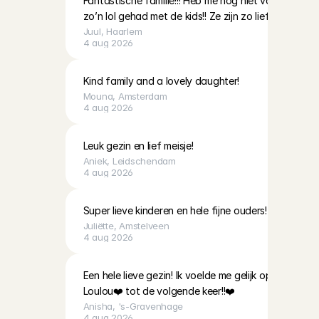
Fantastische familie!!! Heb me nog niet vaak zo sne
zo’n lol gehad met de kids!! Ze zijn zo lief
Juul
, 
Haarlem
4 aug 2026
Kind family and a lovely daughter!
Mouna
, 
Amsterdam
4 aug 2026
Leuk gezin en lief meisje!
Aniek
, 
Leidschendam
4 aug 2026
Super lieve kinderen en hele fijne ouders!
Juliëtte
, 
Amstelveen
4 aug 2026
Een hele lieve gezin! Ik voelde me gelijk op me gema
Loulou❤️ tot de volgende keer!!❤️
Anisha
, 
's-Gravenhage
4 aug 2026