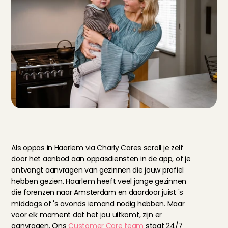
D
e
v
o
o
r
d
e
l
e
n
v
a
n
o
p
p
a
s
s
e
n
i
n
H
a
a
r
l
e
m
v
i
a
C
h
a
r
l
y
C
a
r
e
s
Als oppas in Haarlem via Charly Cares scroll je zelf 
door het aanbod aan oppasdiensten in de app, of je 
ontvangt aanvragen van gezinnen die jouw profiel 
hebben gezien. Haarlem heeft veel jonge gezinnen 
die forenzen naar Amsterdam en daardoor juist 's 
middags of 's avonds iemand nodig hebben. Maar 
voor elk moment dat het jou uitkomt, zijn er 
aanvragen. Ons 
Customer Care team 
staat 24/7 