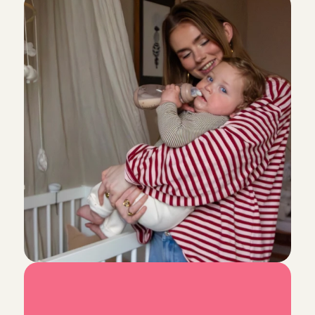
Super gezellige familie! Echt heel erg aardig en hun
begripvol🙏🏾
Moraiha
, 
's-Gravenhage
4 aug 2026
Duidelijke afspraken, fijne communicatie en een war
meteen op mijn gemak en waardeerde het vertrouwen 
avond als heel prettig ervaren.
Yoni
, 
Moordrecht
3 aug 2026
Fijn gezin en een hele lieve en sociale dochter :)
Parmis
, 
Utrecht
3 aug 2026
Aardige ouders en super lief dochtertje!
Fieke
, 
Amsterdam
3 aug 2026
H
e
t
l
e
u
k
s
t
e