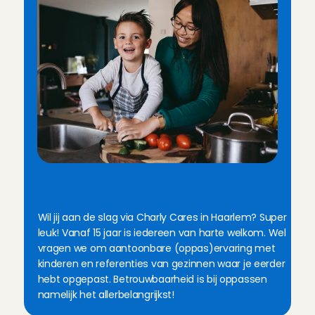
D
i
t
h
e
b
j
e
n
o
d
i
g
a
l
s
o
p
p
a
s
i
n
H
a
a
r
l
e
m
Wil jij aan de slag via Charly Cares in Haarlem? Super 
leuk! Vanaf 15 jaar is iedereen van harte welkom. Wel 
vragen we om aantoonbare (oppas)ervaring met 
kinderen en referenties van gezinnen waar je eerder 
hebt opgepast. Betrouwbaarheid is bij oppassen 
namelijk het allerbelangrijkst!