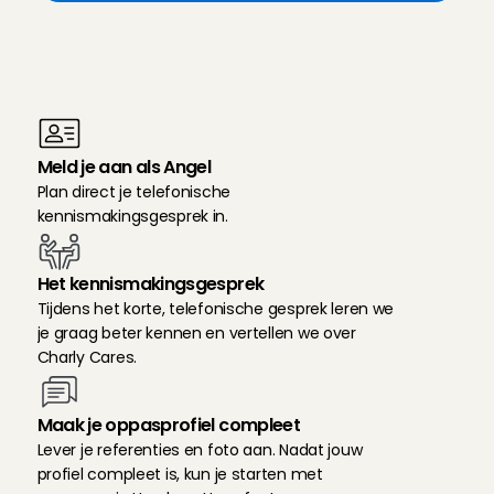
Z
o
w
e
r
k
t
h
e
t
a
a
n
m
e
l
d
p
r
o
c
e
s
b
i
j
C
h
a
r
l
y
C
a
r
e
s
Meld je aan als Angel
Plan direct je telefonische 
kennismakingsgesprek in.
Het kennismakingsgesprek
Tijdens het korte, telefonische gesprek leren we 
je graag beter kennen en vertellen we over 
Charly Cares.
Maak je oppasprofiel compleet
Lever je referenties en foto aan. Nadat jouw 
profiel compleet is, kun je starten met 