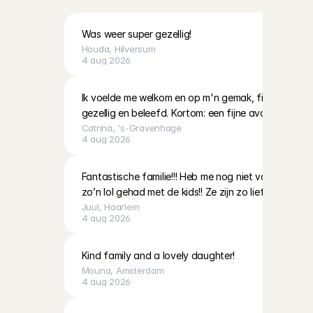
Was weer super gezellig!
Houda
, 
Hilversum
4 aug 2026
Ik voelde me welkom en op m'n gemak, fijne communica
gezellig en beleefd. Kortom: een fijne avond gehad.
Catrina
, 
's-Gravenhage
4 aug 2026
Fantastische familie!!! Heb me nog niet vaak zo sne
zo’n lol gehad met de kids!! Ze zijn zo lief
Juul
, 
Haarlem
4 aug 2026
Kind family and a lovely daughter!
Mouna
, 
Amsterdam
4 aug 2026