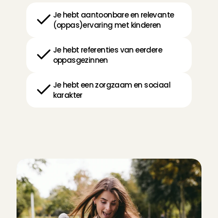
Je hebt aantoonbare en relevante 
(oppas)ervaring met kinderen
Je hebt referenties van eerdere 
oppasgezinnen
Je hebt een zorgzaam en sociaal 
karakter
A
a
n
d
e
s
l
a
g
a
l
s
o
p
p
a
s
s
e
r
i
n
D
e
n
H
a
a
g