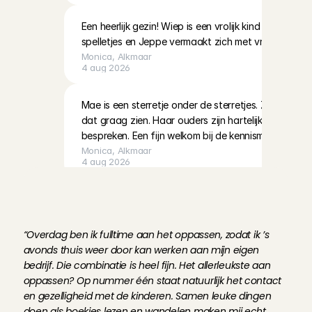
Een heerlijk gezin! Wiep is een vrolijk kind dat altijd
spelletjes en Jeppe vermaakt zich met vriendjes
Monica
, 
Alkmaar
4 aug 2026
Mae is een sterretje onder de sterretjes. Ze kan al ve
dat graag zien. Haar ouders zijn hartelijk, open en je
bespreken. Een fijn welkom bij de kennismaking
Monica
, 
Alkmaar
4 aug 2026
O
n
t
m
o
e
t
E
v
e
l
i
n
e
,
o
p
p
a
s
D
e
n
Super gezellige familie! Echt heel erg aardig en hun
begripvol🙏🏾
H
a
a
g
Moraiha
, 
's-Gravenhage
“Overdag ben ik fulltime aan het oppassen, zodat ik ’s 
4 aug 2026
avonds thuis weer door kan werken aan mijn eigen 
bedrijf. Die combinatie is heel fijn. Het allerleukste aan 
Duidelijke afspraken, fijne communicatie en een war
oppassen? Op nummer één staat natuurlijk het contact 
meteen op mijn gemak en waardeerde het vertrouwen 
en gezelligheid met de kinderen. Samen leuke dingen 
avond als heel prettig ervaren.
doen als boekjes lezen en wandelen maken mij echt 