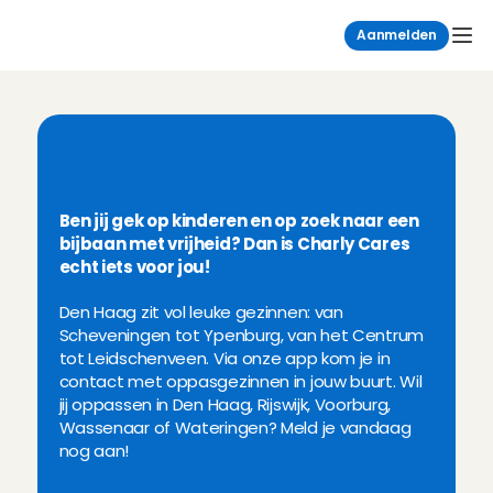
Aanmelden
H
e
t
l
e
u
k
s
t
e
o
p
p
a
s
w
e
r
k
i
n
D
e
n
H
a
a
g
Ben jij gek op kinderen en op zoek naar een 
bijbaan met vrijheid? Dan is Charly Cares 
echt iets voor jou!
Den Haag zit vol leuke gezinnen: van 
Scheveningen tot Ypenburg, van het Centrum 
tot Leidschenveen. Via onze app kom je in 
contact met oppasgezinnen in jouw buurt. Wil 
jij oppassen in Den Haag, Rijswijk, Voorburg, 
Wassenaar of Wateringen? Meld je vandaag 
nog aan!