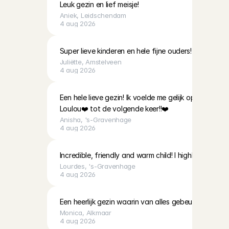
Leuk gezin en lief meisje!
Aniek
, 
Leidschendam
4 aug 2026
Super lieve kinderen en hele fijne ouders!
Juliëtte
, 
Amstelveen
4 aug 2026
Een hele lieve gezin! Ik voelde me gelijk op me gema
Loulou❤️ tot de volgende keer!!❤️
Anisha
, 
's-Gravenhage
4 aug 2026
Incredible, friendly and warm child! I highly recommen
Lourdes
, 
's-Gravenhage
4 aug 2026
Een heerlijk gezin waarin van alles gebeurt. Mooi 
Monica
, 
Alkmaar
4 aug 2026