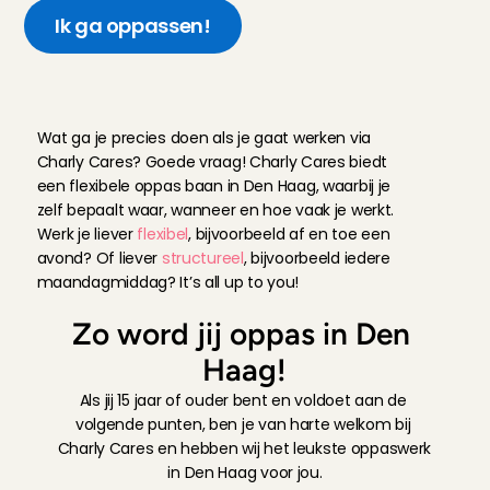
Ik ga oppassen!
W
e
r
k
a
a
m
h
e
d
e
n
o
p
p
a
s
D
e
n
H
a
a
g
Wat ga je precies doen als je gaat werken via 
Charly Cares? Goede vraag! Charly Cares biedt 
een flexibele oppas baan in Den Haag, waarbij je 
zelf bepaalt waar, wanneer en hoe vaak je werkt. 
Werk je liever 
flexibel
, bijvoorbeeld af en toe een 
avond? Of liever 
structureel
, bijvoorbeeld iedere 
maandagmiddag? It’s all up to you!
Zo word jij oppas in Den 
Haag!
Als jij 15 jaar of ouder bent en voldoet aan de 
volgende punten, ben je van harte welkom bij 
Charly Cares en hebben wij het leukste oppaswerk 
in Den Haag voor jou.