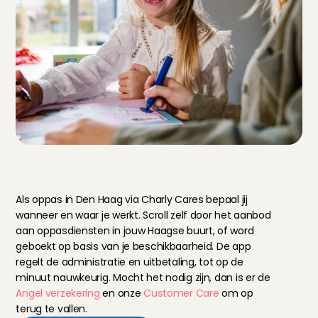
W
e
r
k
e
n
v
i
a
C
h
a
r
l
y
C
a
r
e
s
i
n
D
e
n
H
a
a
g
Als oppas in Den Haag via Charly Cares bepaal jij 
wanneer en waar je werkt. Scroll zelf door het aanbod 
aan oppasdiensten in jouw Haagse buurt, of word 
geboekt op basis van je beschikbaarheid. De app 
regelt de administratie en uitbetaling, tot op de 
minuut nauwkeurig. Mocht het nodig zijn, dan is er de 
Angel verzekering
 en onze 
Customer Care
 om op 
terug te vallen.