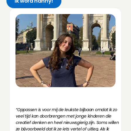
Ik word nanny!
O
n
t
m
o
e
t
A
n
g
e
l
I
r
i
s
,
n
a
n
n
y
N
a
a
r
d
e
n
‘’Oppassen is voor mij de leukste bijbaan omdat ik zo 
veel tijd kan doorbrengen met jonge kinderen die 
creatief denken en heel nieuwsgierig zijn. Soms willen 
ze bijvoorbeeld dat ik ze iets vertel of uitleg. Als ik 