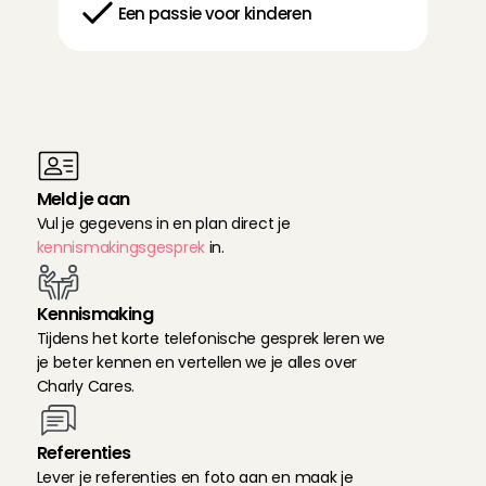
Een passie voor kinderen
C
h
e
c
k
?
D
a
n
k
u
n
j
i
j
j
e
z
o
a
a
n
m
e
l
d
e
n
:
Meld je aan
Vul je gegevens in en plan direct je 
kennismakingsgesprek
 in.
Kennismaking
Tijdens het korte telefonische gesprek leren we 
je beter kennen en vertellen we je alles over 
Charly Cares.
Referenties
Lever je referenties en foto aan en maak je 