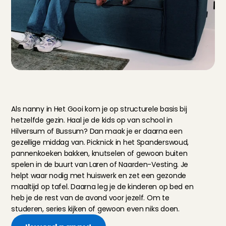
J
o
u
w
d
a
g
a
l
s
n
a
n
n
y
i
n
h
e
t
G
o
o
i
Als nanny in Het Gooi kom je op structurele basis bij 
hetzelfde gezin. Haal je de kids op van school in 
Hilversum of Bussum? Dan maak je er daarna een 
gezellige middag van. Picknick in het Spanderswoud, 
pannenkoeken bakken, knutselen of gewoon buiten 
spelen in de buurt van Laren of Naarden-Vesting. Je 
helpt waar nodig met huiswerk en zet een gezonde 
maaltijd op tafel. Daarna leg je de kinderen op bed en 
heb je de rest van de avond voor jezelf. Om te 
studeren, series kijken of gewoon even niks doen.