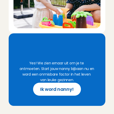
K
l
a
a
r
v
o
o
r
j
o
u
w
n
a
n
n
y
w
e
r
k
i
n
‘
t
G
o
o
i
?
Yes! We zien ernaar uit om je te 
ontmoeten. Start jouw nanny bijbaan nu en 
word een onmisbare factor in het leven 
van leuke gezinnen.
Ik word nanny!
V
e
e
l
g
e
s
t
e
l
d
e
v
r
a
g
e
n