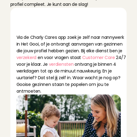
profiel compleet. Je kunt aan de slag!
N
a
n
n
y
w
o
r
d
e
n
b
i
j
C
h
a
r
l
y
C
a
r
e
s
b
e
t
e
k
e
n
t
…
Via de Charly Cares app zoek je zelf naar nannywerk 
in Het Gooi, of je ontvangt aanvragen van gezinnen 
die jouw profiel hebben gezien. Bij elke dienst ben je 
verzekerd
 en voor vragen staat 
Customer Care
 24/7 
voor je klaar. Je 
verdiensten
 ontvang je binnen 4 
werkdagen tot op de minuut nauwkeurig. En je 
uurtarief? Dat stel jij zelf in. Waar wacht je nog op? 
Gooise gezinnen staan te popelen om jou te 
ontmoeten.