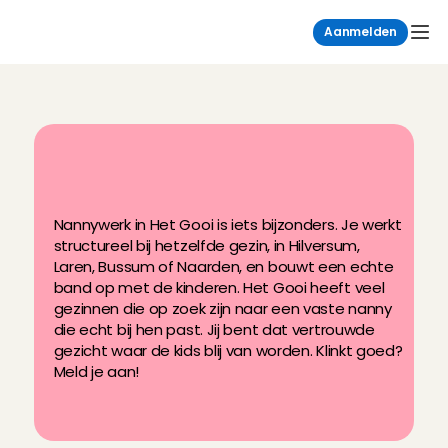
Aanmelden
D
e
l
e
u
k
s
t
e
b
i
j
b
a
a
n
i
n
'
t
G
o
o
i
:
n
a
n
n
y
w
e
r
k
!
Nannywerk in Het Gooi is iets bijzonders. Je werkt 
structureel bij hetzelfde gezin, in Hilversum, 
Laren, Bussum of Naarden, en bouwt een echte 
band op met de kinderen. Het Gooi heeft veel 
gezinnen die op zoek zijn naar een vaste nanny 
die echt bij hen past. Jij bent dat vertrouwde 
gezicht waar de kids blij van worden. Klinkt goed? 
Meld je aan!