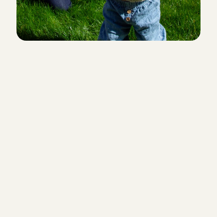
Je bouwt een speciale band o
Je raakt vertrouwd met de kindje
precies wat ze nodig hebben, hoe j
maakt en hoe je ze troost.
Je bent een waardevolle toev
voor het gezin
Als nanny maak je het voor ouder
om eindelijk samen erop uit te ga
kleine gebaar maakt een groot ve