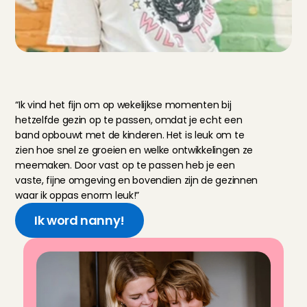
O
n
t
m
o
e
t
A
n
g
e
l
E
v
i
e
,
n
a
n
n
y
i
n
R
o
t
t
e
r
d
a
m
“Ik vind het fijn om op wekelijkse momenten bij 
hetzelfde gezin op te passen, omdat je echt een 
band opbouwt met de kinderen. Het is leuk om te 
zien hoe snel ze groeien en welke ontwikkelingen ze 
meemaken. Door vast op te passen heb je een 
vaste, fijne omgeving en bovendien zijn de gezinnen 
waar ik oppas enorm leuk!”
Ik word nanny!