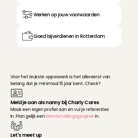
Werken op jouw voorwaarden
Goed bijverdienen in Rotterdam
J
i
j
w
i
l
n
a
n
n
y
w
o
r
d
e
n
i
n
R
o
t
t
e
r
d
a
m
?
Y
e
s
!
Voor het leukste oppaswerk is het allereerst van 
belang dat je minimaal 15 jaar bent. Check?
Meld je aan als nanny bij Charly Cares
Maak een eigen profiel aan en vul je referenties 
in. Plan gelijk een 
kennismakingsgesprek
 in.
Let's meet up