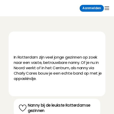
Aanmelden
H
e
t
l
e
u
k
s
t
e
o
p
p
a
s
w
e
r
k
:
n
a
n
n
y
i
n
R
o
t
t
e
r
d
a
m
In Rotterdam zijn veel jonge gezinnen op zoek 
naar een vaste, betrouwbare nanny. Of je nu in 
Noord werkt of in het Centrum, als nanny via 
Charly Cares bouw je een echte band op met je 
oppaskindje.
Nanny bij de leukste Rotterdamse 
gezinnen