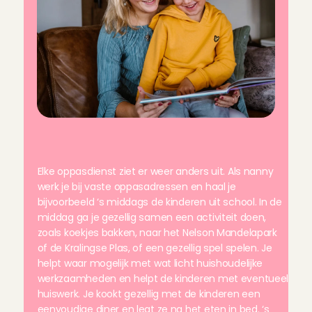
H
o
e
z
i
e
t
e
e
n
d
a
g
a
l
s
n
a
n
n
y
e
r
u
i
t
?
Elke oppasdienst ziet er weer anders uit. Als nanny 
werk je bij vaste oppasadressen en haal je 
bijvoorbeeld ‘s middags de kinderen uit school. In de 
middag ga je gezellig samen een activiteit doen, 
zoals koekjes bakken, naar het Nelson Mandelapark 
of de Kralingse Plas, of een gezellig spel spelen. Je 
helpt waar mogelijk met wat licht huishoudelijke 
werkzaamheden en helpt de kinderen met eventueel 
huiswerk. Je kookt gezellig met de kinderen een 
eenvoudige diner en legt ze na het eten in bed. ‘s 