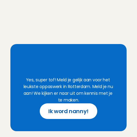
Je hebt vastigheid
Je bepaalt zelf je uurtarief en af
worden vooraf ingepland, zodat j
je verdient. Bovendien ben je tijde
dienst verzekerd via Charly Cares
I
k
w
i
l
n
u
a
a
n
d
e
s
l
a
g
a
l
s
n
a
n
n
y
!
Yes, super tof! Meld je gelijk aan voor het 
leukste oppaswerk in Rotterdam. Meld je nu 
aan! We kijken er naar uit om kennis met je 
te maken.
Ik word nanny!