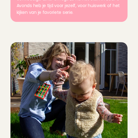
Avonds heb je tijd voor jezelf, voor huiswerk of het 
kijken van je favoriete serie.
D
i
t
i
s
z
o
f
i
j
n
a
a
n
h
e
t
o
p
p
a
s
w
e
r
k
a
l
s
n
a
n
n
y
…