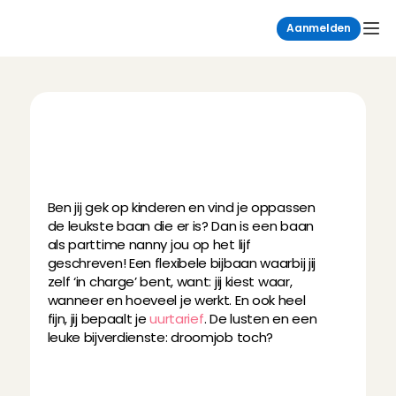
Aanmelden
B
e
l
e
e
f
d
e
l
e
u
k
s
t
e
a
v
o
n
t
u
r
e
n
a
l
s
p
a
r
t
t
i
m
e
n
a
n
n
y
!
Ben jij gek op kinderen en vind je oppassen 
de leukste baan die er is? Dan is een baan 
als parttime nanny jou op het lijf 
geschreven! Een flexibele bijbaan waarbij jij 
zelf ‘in charge’ bent, want: jij kiest waar, 
wanneer en hoeveel je werkt. En ook heel 
fijn, jij bepaalt je 
uurtarief
. De lusten en een 
leuke bijverdienste: droomjob toch?
Meer dan gewoon een bijbaan
Ontmoet de leukste gezinnen in jouw 