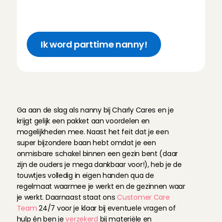
buurt
Bijverdienen op jouw voorwaarden
Ik word parttime nanny!
D
e
v
o
o
r
d
e
l
e
n
v
a
n
w
e
r
k
e
n
a
l
s
p
a
r
t
t
i
m
e
n
a
n
n
y
Ga aan de slag als nanny bij Charly Cares en je 
krijgt gelijk een pakket aan voordelen en 
mogelijkheden mee. Naast het feit dat je een 
super bijzondere baan hebt omdat je een 
onmisbare schakel binnen een gezin bent (daar 
zijn de ouders je mega dankbaar voor!), heb je de 
touwtjes volledig in eigen handen qua de 
regelmaat waarmee je werkt en de gezinnen waar 
je werkt. Daarnaast staat ons 
Customer Care 
Team
 24/7 voor je klaar bij eventuele vragen of 
hulp én ben je 
verzekerd
 bij materiële en 