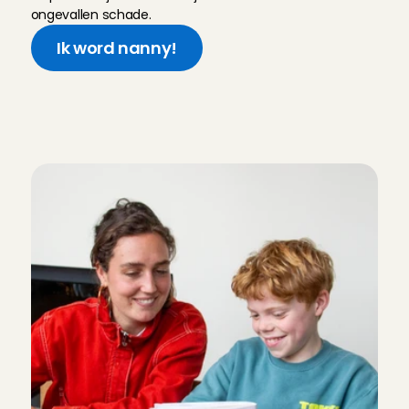
ongevallen schade.
Ik word nanny!
Y
e
s
,
i
k
w
i
l
p
a
r
t
t
i
m
e
n
a
n
n
y
w
o
r
d
e
n
!
W
a
t
m
o
e
t
i
k
n
u
d
o
e
n
?