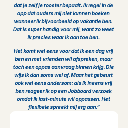
dat je zelf je rooster bepaalt. Ik regel in de 
app dat ouders mij niet kunnen boeken 
wanneer ik bijvoorbeeld op vakantie ben. 
Dat is super handig voor mij, want zo weet 
ik precies waar ik aan toe ben. 
Het komt wel eens voor dat ik een dag vrij 
ben en met vrienden wil afspreken, maar 
toch een oppas aanvraag binnen krijg. Die 
wijs ik dan soms wel af. Maar het gebeurt 
ook wel eens andersom: als ik ineens vrij 
ben reageer ik op een Jobboard verzoek 
omdat ik last-minute wil oppassen. Het 
flexibele spreekt mij erg aan.”
P
a
r
t
t
i
m
e
n
a
n
n
y
w
o
r
d
e
n
?