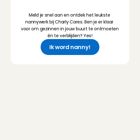
L
e
t
'
s
d
o
i
t
!
Meld je snel aan en ontdek het leukste 
nannywerk bij Charly Cares. Ben je er klaar 
voor om gezinnen in jouw buurt te ontmoeten 
én te verblijden? Yes!
Ik word nanny!
V
e
e
l
g
e
s
t
e
l
d
e
v
r
a
g
e
n
a
a
n
C
h
a
r
l
y
C
a
r
e
s
Heb ik oppaservaring nodig om 
Angel te worden?
Hoe ziet mijn 
kennismakingsgesprek bij Charly 