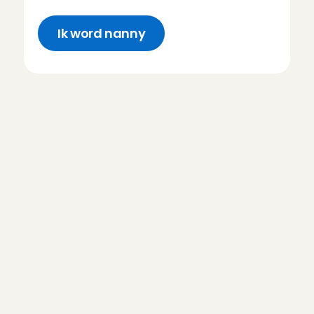
Ik word nanny
V
e
e
l
g
e
s
t
e
l
d
e
v
r
a
g
e
n
o
v
e
r
n
a
n
n
y
b
i
j
b
a
a
n
Heb ik oppaservaring nodig om 
Angel te worden?
Hoe ziet mijn 
kennismakingsgesprek bij Charly 
Cares eruit?
Hoeveel verdien ik als Oppas 
Angel?