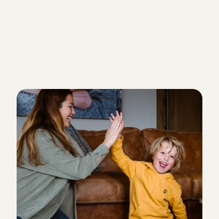
N
a
n
n
y
w
o
r
d
e
n
?
C
h
e
c
k
?
Jij bent 15 jaar of ouder
Jij hebt relevante (oppas)ervari
Jij kan ons referenties van gezinn
nanny bent geweest of hebt opg
Ik word nanny