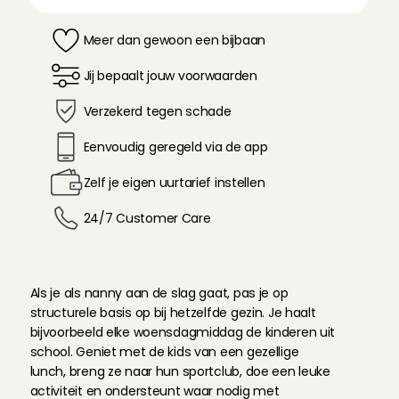
Meer dan gewoon een bijbaan
Jij bepaalt jouw voorwaarden
Verzekerd tegen schade 
Eenvoudig geregeld via de app
Zelf je eigen uurtarief instellen
24/7 Customer Care 
W
a
t
d
o
e
t
e
e
n
n
a
n
n
y
?
Als je als nanny aan de slag gaat, pas je op 
structurele basis op bij hetzelfde gezin. Je haalt 
bijvoorbeeld elke woensdagmiddag de kinderen uit 
school. Geniet met de kids van een gezellige 
lunch, breng ze naar hun sportclub, doe een leuke 
activiteit en ondersteunt waar nodig met 