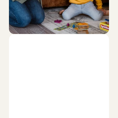
I
k
w
i
l
n
a
n
n
y
w
o
r
d
e
n
!
H
o
e
m
e
l
d
i
k
m
e
a
a
n
?