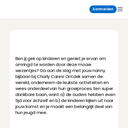
Aanmelden
N
a
n
n
y
w
o
r
d
e
n
:
d
e
l
e
u
k
s
t
e
(
b
i
j
)
b
a
a
n
!
Ben jij gek op kinderen en geniet je ervan om 
omringd te worden door deze mooie 
wezentjes? Ga aan de slag met jouw nanny 
bijbaan bij Charly Cares! Ontdek samen de 
wereld, onderneem de leukste activiteiten en 
wees onderdeel van hun groeiproces. Een super 
dankbare baan, want a) de ouders hebben even 
tijd voor zichzelf en b) de kinderen kijken uit naar 
jouw komst en je maakt een belangrijk deel van 
hun jeugd mee.