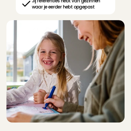
Jij referenties hebt van gezinnen 
waar je eerder hebt opgepast
I
k
w
i
l
n
a
n
n
y
w
o
r
d
e
n
!
E
n
n
u
?