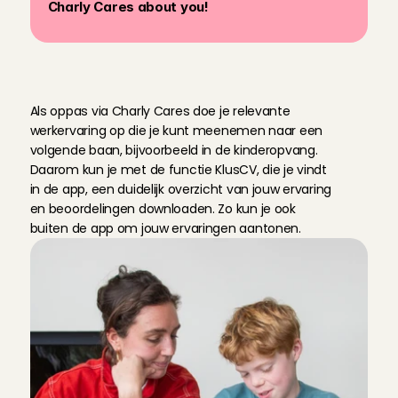
Charly Cares about you!
K
l
u
s
C
V
:
b
e
w
i
j
s
v
a
n
j
o
u
w
e
r
v
a
r
i
n
g
Als oppas via Charly Cares doe je relevante 
werkervaring op die je kunt meenemen naar een 
volgende baan, bijvoorbeeld in de kinderopvang. 
Daarom kun je met de functie KlusCV, die je vindt 
in de app, een duidelijk overzicht van jouw ervaring 
en beoordelingen downloaden. Zo kun je ook 
buiten de app om jouw ervaringen aantonen.