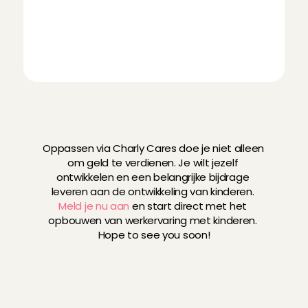
best iets tegenover staan. Daarom bieden wij jou 
de vrijheid om zelf te bepalen wat 
jouw uurtarief
is. Vraag je al lange tijd hetzelfde uurtarief, maar 
heb je in de tussentijd veel ervaring opgedaan? 
Verhoog dan je uurtarief, dat verdien je!
W
i
l
j
i
j
w
e
r
k
e
r
v
a
r
i
n
g
o
p
d
o
e
n
m
e
t
k
i
n
d
e
r
e
n
?
Oppassen via Charly Cares doe je niet alleen 
om geld te verdienen. Je wilt jezelf 
ontwikkelen en een belangrijke bijdrage 
leveren aan de ontwikkeling van kinderen. 
Meld je nu aan
 en start direct met het 
opbouwen van werkervaring met kinderen. 
Hope to see you soon!
Heb ik oppaservaring nodig om 
Angel te worden?