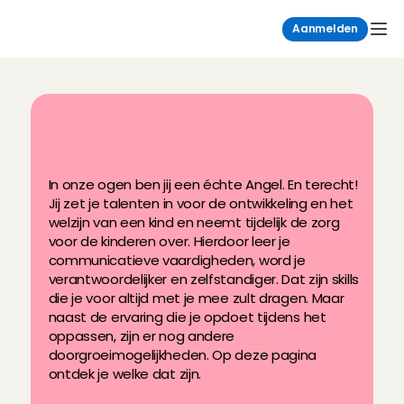
Aanmelden
D
o
o
r
g
r
o
e
i
m
o
g
e
l
i
j
k
-
h
e
d
e
n
v
i
a
C
h
a
r
l
y
C
a
r
e
s
In onze ogen ben jij een échte Angel. En terecht! 
Jij zet je talenten in voor de ontwikkeling en het 
welzijn van een kind en neemt tijdelijk de zorg 
voor de kinderen over. Hierdoor leer je 
communicatieve vaardigheden, word je 
verantwoordelijker en zelfstandiger. Dat zijn skills 
die je voor altijd met je mee zult dragen. Maar 
naast de ervaring die je opdoet tijdens het 
oppassen, zijn er nog andere 
doorgroeimogelijkheden. Op deze pagina 
ontdek je welke dat zijn. 