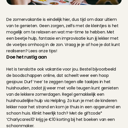
De zomervakantie is eindelijk hier, dus tijd om daar ultiem 
van te genieten. Geen zorgen, zelfs met de kleintjes is het 
mogelijk om te relaxen en wat me-time te hebben. Met 
een beetje hulp, fantasie en improvisatie kun jij lekker met 
de voetjes omhoog in de zon. Vraag je je af hoe je dat kunt 
realiseren? Lees onze tips!
Doe het rustig aan
Het is tenslotte ook vakantie voor jou. Bestel bijvoorbeeld 
de boodschappen online, dat scheelt weer een hoop 
gesjouw. Durf ‘nee’ te zeggen tegen alle taakjes in het 
huishouden, zodat jij weer met volle teugen kunt genieten 
van de lekkere zomerdagen. Regel gemakkelijk een 
huishoudelijke hulp via 
Helpling
. Zo kun je met de kinderen 
lekker naar het strand en kom je thuis in een opgeruimd en 
schoon huis. Klinkt heerlijk toch? Met de giftcode* 
‘Charlycares10’ krijg je €10 korting bij het boeken van een 
schoonmaker.