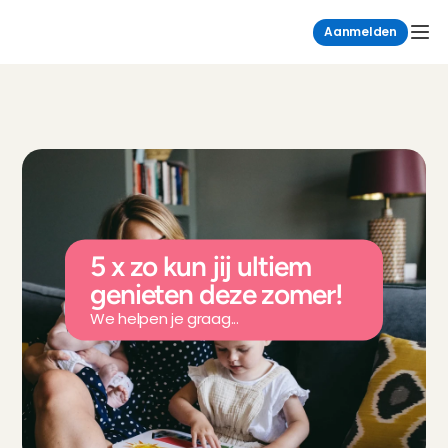
Aanmelden
5 x zo kun jij ultiem 
genieten deze zomer!
We helpen je graag...