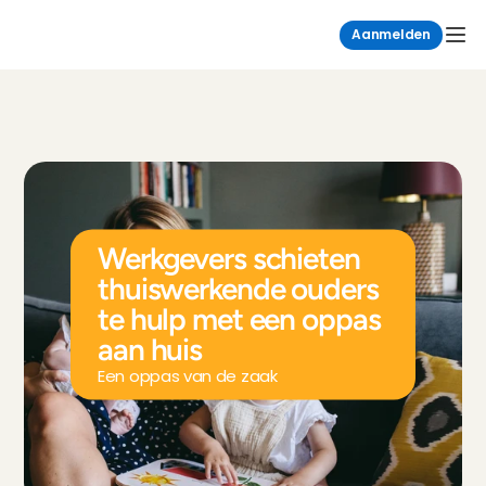
Aanmelden
Werkgevers schieten 
thuiswerkende ouders 
te hulp met een oppas 
aan huis
Een oppas van de zaak