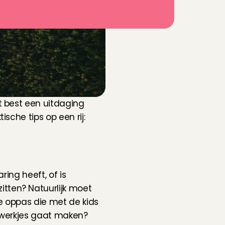
 best een uitdaging 
sche tips op een rij:
ring heeft, of is 
ten? Natuurlijk moet 
e oppas die met de kids 
lwerkjes gaat maken? 