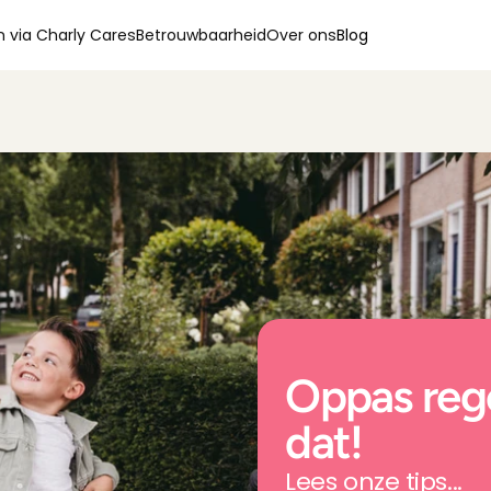
 via Charly Cares
Betrouwbaarheid
Over ons
Blog
Oppas rege
dat!
Lees onze tips...