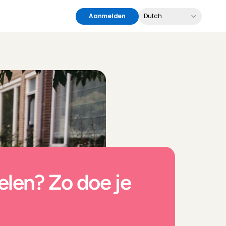
Select Language
Aanmelden
Dutch
len? Zo doe je 