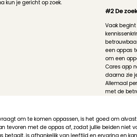
a kun je gericht op zoek.
#2 De zoe
Vaak begint 
kennissenkrin
betrouwbaarh
een oppas te
om een oppas
Cares app
 n
daarna zie j
Allemaal per
met de betr
 vraagt om te komen oppassen, is het goed om alvast 
an tevoren met de oppas af, zodat jullie beiden niet v
 betaalt, is afhankelijk van leeftijd en ervaring en k