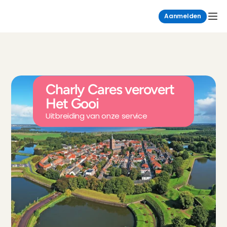
Aanmelden
Charly Cares verovert 
Het Gooi
Uitbreiding van onze service