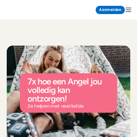
Aanmelden
7x hoe een Angel jou 
volledig kan 
ontzorgen!
Ze helpen met veel liefde