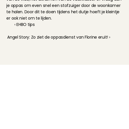
je oppas om even snel een stofzuiger door de woonkamer 
te halen. Door dit te doen tijdens het dutje hoeft je kleintje 
er ook niet om te lijden.
‹ EHBO tips
Angel Story: Zo ziet de oppasdienst van Florine eruit! ›
Kinderoppas
Huisdierenoppas
Mantelzorg Light
Oppas van de zaak