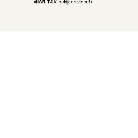
ANGEL TALK: bekijk de video! ›
Kinderoppas
Huisdierenoppas
Mantelzorg Light
Oppas van de zaak
Beschikbaarheid in Nederland
Oppas App
Oppas tarief
Veelgestelde vragen
Hoe werkt het?
Intake
Wat verdien je met oppassen?