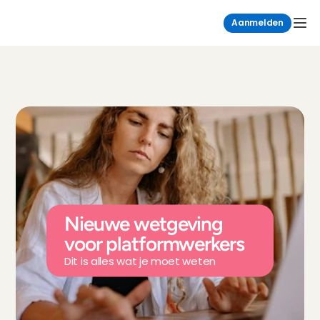
Aanmelden
Nieuwe wetgeving 
voor platformwerkers
Dit is alles wat je moet weten