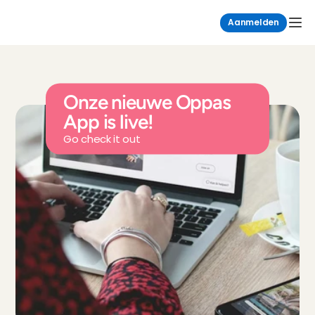
Aanmelden
Onze nieuwe Oppas 
App is live!
Go check it out