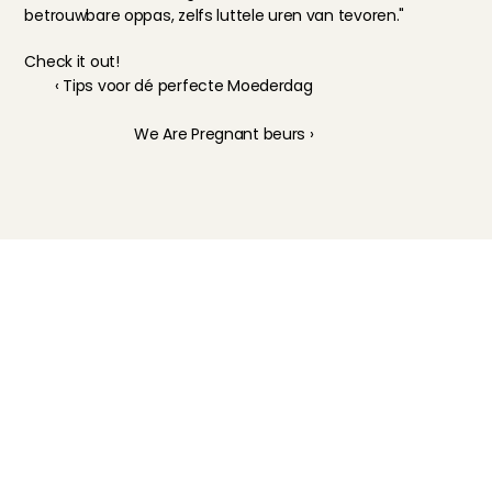
betrouwbare oppas, zelfs luttele uren van tevoren."
Check it out!
‹ Tips voor dé perfecte Moederdag
We Are Pregnant beurs ›
Kinderoppas
Huisdierenoppas
Mantelzorg Light
Oppas van de zaak
Beschikbaarheid in Nederland