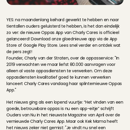
YES: na maandenlang keihard gewerkt te hebben en naar 
tientallen ouders geluisterd te hebben, is het dan eindelijk 
zo ver: de nieuwe Oppas App van Charly Cares is officieel 
gelanceerd! Download onze gloednieuwe app via de App 
Store of Google Play Store. Lees snel verder en ontdek wat 
de pers zegt!
Founder, Charly van der Straten, over de oppasservice: "In 
2019 verwachten we maar liefst 80.000 aanvragen voor 
alleen al vaste oppasdiensten te verwerken. Om deze 
oppasdiensten kwalitatief goed te kunnen verwerken 
lanceert Charly Cares vandaag haar splinternieuwe Oppas 
App."
Het nieuws ging als een lopend vuurtje: “Het vinden van een 
goede, betrouwbare oppas is nu een app-eitje” schrijft 
Ouders van Nu
 in het nieuwste Magazine van April over de 
vernieuwde Charly Cares App. Maar ook 
Kek Mama
 heeft 
het nieuws zeker niet gemist: "Je vindt nu snel een 