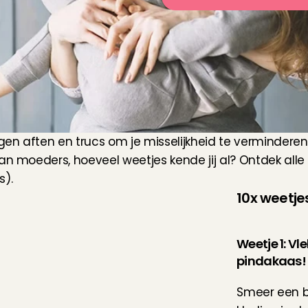
en aften en trucs om je misselijkheid te verminderen
an moeders, hoeveel weetjes kende jij al? Ontdek alle
s).
10x weetj
Weetje 1: V
pindakaas!
Smeer een be