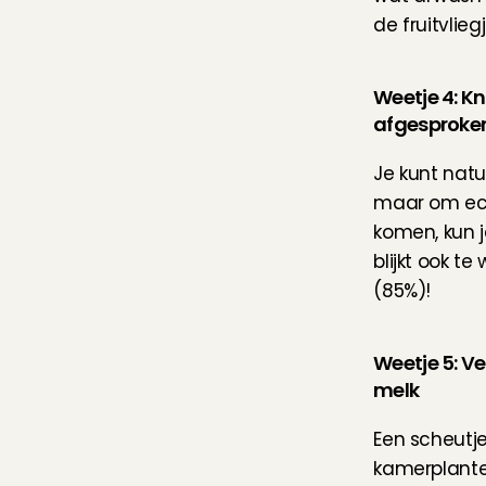
de fruitvlieg
Weetje 4: K
afgesproke
Je kunt natu
maar om ech
komen, kun j
blijkt ook t
(85%)!
Weetje 5: V
melk
Een scheutje 
kamerplanten