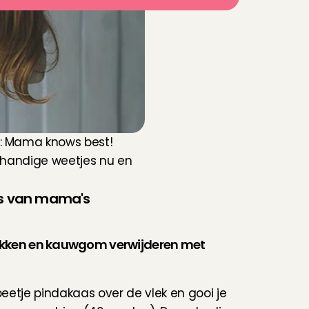
: Mama knows best! 
 handige weetjes nu en 
es van mama's
lekken en kauwgom verwijderen met 
etje pindakaas over de vlek en gooi je 