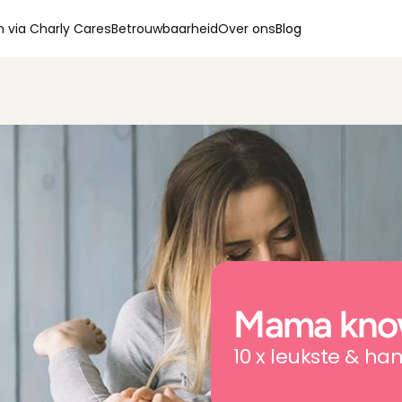
 via Charly Cares
Betrouwbaarheid
Over ons
Blog
Mama kno
10 x leukste & h