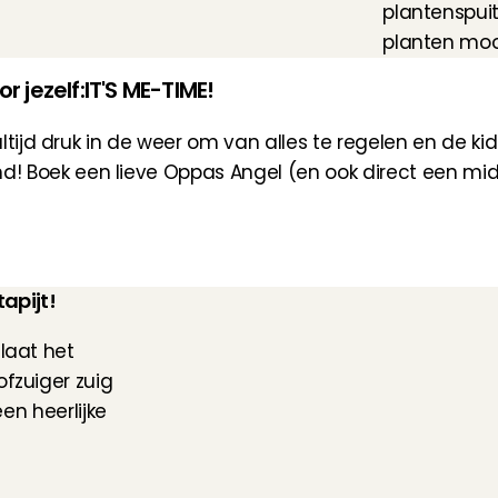
plantenspuit 
planten moo
jezelf:IT'S ME-TIME!
ijd druk in de weer om van alles te regelen en de kids b
d! 
Boek een lieve Oppas Angel
 (en ook direct een midd
tapijt!
laat het 
fzuiger zuig 
en heerlijke 