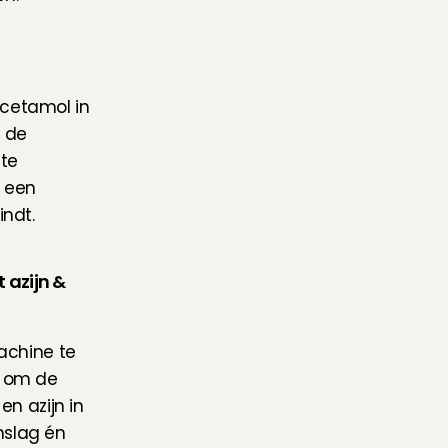
cetamol in 
 de 
te 
een 
indt.
azijn & 
chine te 
 om de 
 azijn in 
slag én 