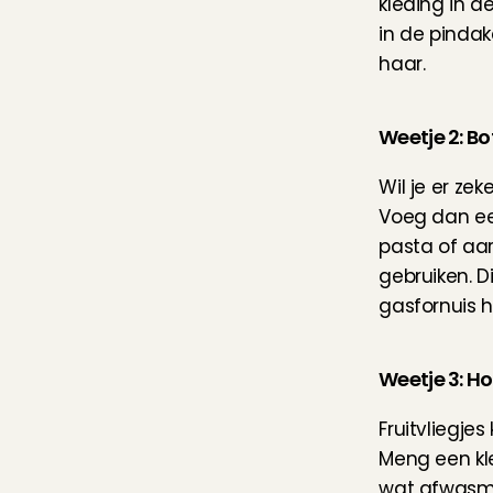
kleding in d
in de pindak
haar.
Weetje 2: B
Wil je er zek
Voeg dan een
pasta of aar
gebruiken. D
gasfornuis h
Weetje 3: Ho
Fruitvliegjes 
Meng een kle
wat afwasmi