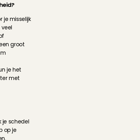
kheid?
e misselijk 
veel 
f 
een groot 
em 
n je het 
er met 
k je schedel
 op je 
en.