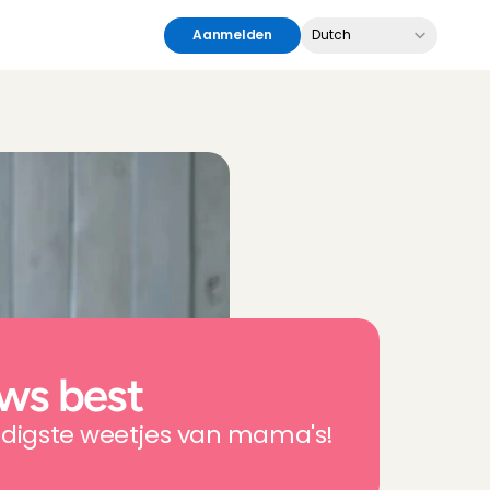
Select Language
Aanmelden
Dutch
ws best
andigste weetjes van mama's!