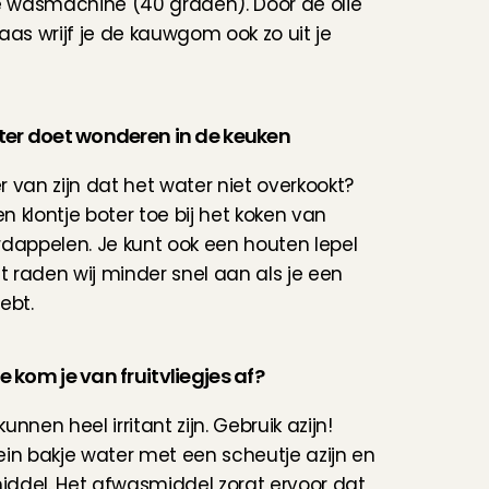
e wasmachine (40 graden). Door de olie 
aas wrijf je de kauwgom ook zo uit je 
oter doet wonderen in de keuken
er van zijn dat het water niet overkookt? 
 klontje boter toe bij het koken van 
dappelen. Je kunt ook een houten lepel 
it raden wij minder snel aan als je een 
ebt.
e kom je van fruitvliegjes af?
kunnen heel irritant zijn. Gebruik azijn! 
in bakje water met een scheutje azijn en 
ddel. Het afwasmiddel zorgt ervoor dat 