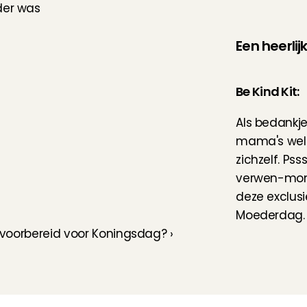
er was 
Een heerl
Be Kind Kit:
Als bedankje
mama's wel 
zichzelf. Psss
verwen-mome
deze exclusi
Moederdag. H
d voorbereid voor Koningsdag? ›