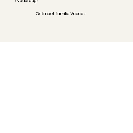
‹ ​Vaderdag!
Ontmoet familie Vacca ›
Kinderoppas
Huisdierenoppas
Mantelzorg Light
Oppas van de zaak
Beschikbaarheid in Nederland
Oppas App
Oppas tarief
Veelgestelde vragen
Hoe werkt het?