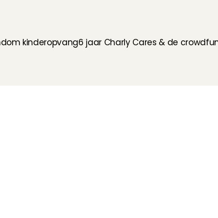
rondom kinderopvang
6 jaar Charly Cares & de crowdfun
Hoe werkt het?
Customer Care
Team
Intake
Ratings & reviews
Vacatures
Wat verdien je met 
Verzekering
Partners
oppassen?
Kinder EHBO cursus
Pers
Flexibel oppassen
Vast oppassen
Oppaswerk in heel 
Nederland
Veelgestelde vragen