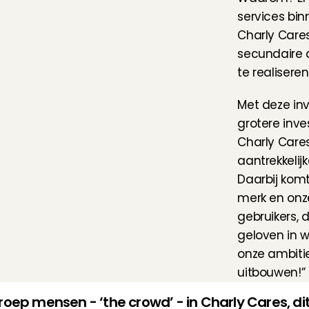
services bin
Charly Cares
secundaire 
te realiseren
Met deze inv
grotere inve
Charly Cares.
aantrekkelij
Daarbij komt
merk en onze
gebruikers, d
geloven in wa
onze ambitie
uitbouwen!”
oep mensen - ‘the crowd’ - in Charly Cares, dit