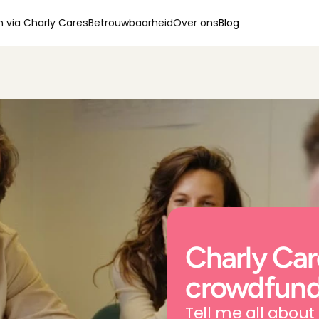
 via Charly Cares
Betrouwbaarheid
Over ons
Blog
Charly Car
crowdfun
Tell me all about i