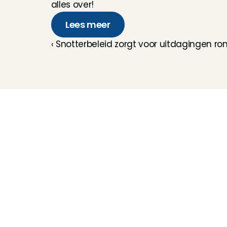
alles over!
Lees meer
‹ Snotterbeleid zorgt voor uitdagingen 
Kinderoppas
Huisdierenoppas
Mantelzorg Light
Oppas van de zaak
Beschikbaarheid in 
Nederland
Oppas App
Oppas tarief
Veelgestelde vragen