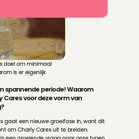
s doel om minimaal 
m is er eigenlijk 
en spannende periode! Waarom 
ly Cares voor deze vorm van 
g?
s gaat een nieuwe groeifase in, want dit 
t om Charly Cares uit te breiden. 
is een groeiende vraag naar onze typen 