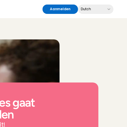
Select Language
Aanmelden
Dutch
es gaat 
den
t!