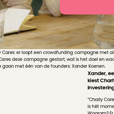
ly Cares: er loopt een crowdfunding campagne met al
ares deze campagne gestart, wat is het doel en waaro
 te gaan met één van de founders: Xander Koenen.
Xander, e
kiest Char
investerin
“Charly Care
is hét momen
Waarom? Er 