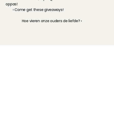
oppas!
‹ Come get these giveaways! 
Hoe vieren onze ouders de liefde? ›
Kinderoppas
Huisdierenoppas
Mantelzorg Light
Oppas van de zaak
Beschikbaarheid in Nederland
Oppas App
Oppas tarief