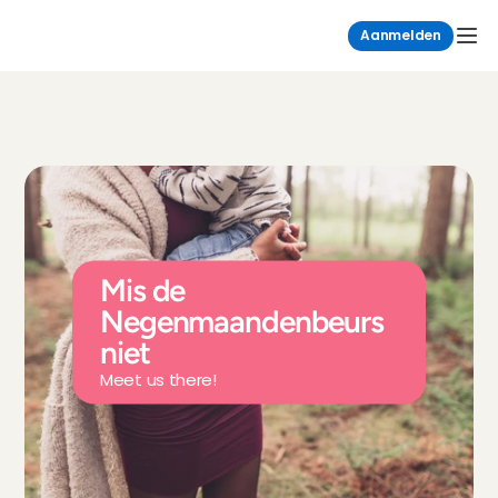
Aanmelden
Mis de 
Negenmaandenbeurs 
niet
Meet us there!