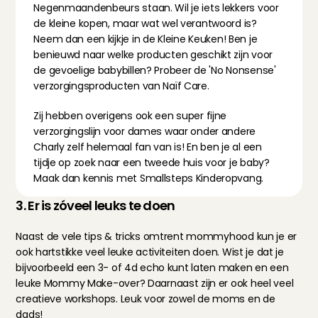
Negenmaandenbeurs staan. Wil je iets lekkers voor 
de kleine kopen, maar wat wel verantwoord is? 
Neem dan een kijkje in 
de Kleine Keuken
! Ben je 
benieuwd naar welke producten geschikt zijn voor 
de gevoelige babybillen? Probeer de 'No Nonsense' 
verzorgingsproducten van 
Naïf Care
.
Zij hebben overigens ook een super fijne 
verzorgingslijn voor dames waar onder andere 
Charly zelf helemaal fan van is! En ben je al een 
tijdje op zoek naar een tweede huis voor je baby? 
Maak dan kennis met 
Smallsteps Kinderopvang
.
3. Er is zóveel leuks te doen
Naast de vele tips & tricks omtrent mommyhood kun je er 
ook hartstikke veel leuke activiteiten doen. Wist je dat je 
bijvoorbeeld een 3- of 4d echo kunt laten maken en een 
leuke Mommy Make-over? Daarnaast zijn er ook heel veel 
creatieve workshops. Leuk voor zowel de moms en de 
dads!