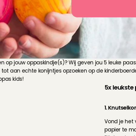
p jouw oppaskindje(s)? Wij geven jou 5 leuke paas
 tot aan echte konijntjes opzoeken op de kinderboerder
ppas kids!
5x leukste
1. Knutselko
Vond je het 
papier te mak