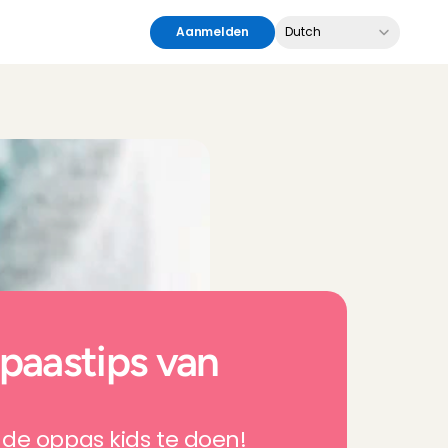
Select Language
Aanmelden
Dutch
paastips van 
de oppas kids te doen!