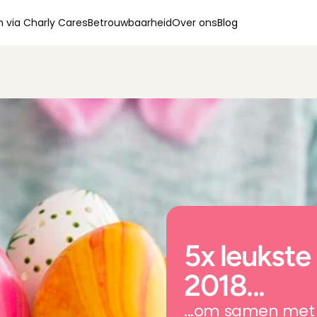
 via Charly Cares
Betrouwbaarheid
Over ons
Blog
5x leukste 
2018...
...om samen met 