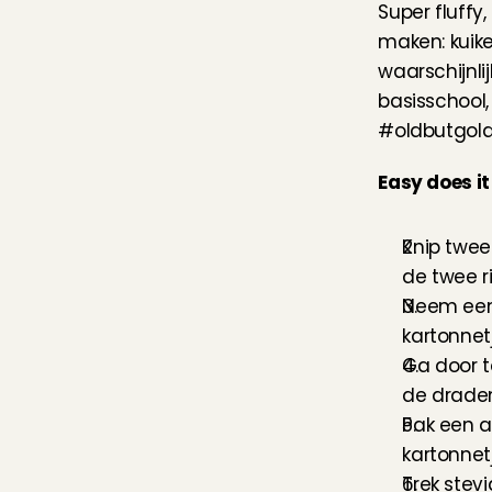
Super fluffy,
maken: kuike
waarschijnli
basisschool, 
#oldbutgold
Easy does it
Knip twee 
de twee r
Neem een 
kartonnet
Ga door to
de draden
Pak een a
kartonnet
Trek stev