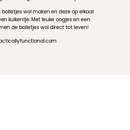
 bolletjes wol maken en deze op elkaar 
een kuikentje. Met leuke oogjes en een 
men de bolletjes wol direct tot leven!
racticallyfunctional.com
Volg ons
Hulp nodig?
Check onze 
Support pagina
Directe Chat
WhatsApp
Openingstijden: