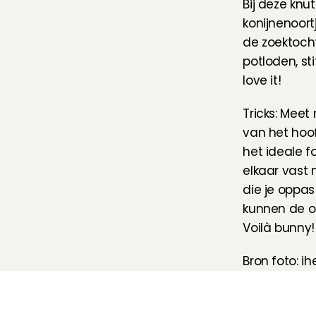
Bij deze knut
konijnenoort
de zoektocht
potloden, stif
love it!
Tricks: Meet
van het hoof
het ideale f
elkaar vast 
die je oppas
kunnen de oo
Voilà bunny!
Bron foto: i