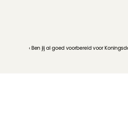
‹ Ben jij al goed voorbereid voor Konings
Kinderoppas
Huisdierenoppas
Mantelzorg Light
Oppas van de zaak
Beschikbaarheid in 
Nederland
Oppas App
Oppas tarief
Veelgestelde vragen