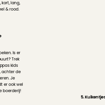
ort, lang, 
eel & rood.
e
ken. Is er 
uurt? Trek 
pas kids 
 achter de 
ren. Je 
 er ook wel 
 boerderij!
5. Kuikentje