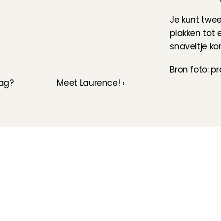
Je kunt twee
plakken tot 
snaveltje ko
Bron foto: p
dag?
Meet Laurence! ›
Hoe werkt het?
Customer Care
Team
Intake
Ratings & reviews
Vacatures
Wat verdien je met 
Verzekering
Partners
oppassen?
Kinder EHBO cursus
Pers
Flexibel oppassen
Vast oppassen
Oppaswerk in heel 
Nederland
Veelgestelde vragen