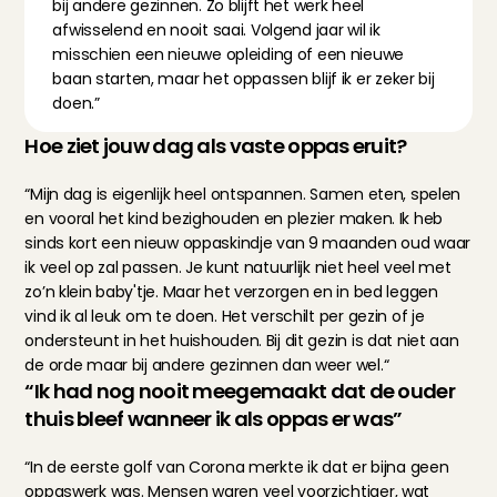
bij andere gezinnen. Zo blijft het werk heel 
afwisselend en nooit saai. Volgend jaar wil ik 
misschien een nieuwe opleiding of een nieuwe 
baan starten, maar het oppassen blijf ik er zeker bij 
doen.”
Hoe ziet jouw dag als vaste oppas eruit?
“Mijn dag is eigenlijk heel ontspannen. Samen eten, spelen 
en vooral het kind bezighouden en plezier maken. Ik heb 
sinds kort een nieuw oppaskindje van 9 maanden oud waar 
ik veel op zal passen. Je kunt natuurlijk niet heel veel met 
zo’n klein baby'tje. Maar het verzorgen en in bed leggen 
vind ik al leuk om te doen. Het verschilt per gezin of je 
ondersteunt in het huishouden. Bij dit gezin is dat niet aan 
de orde maar bij andere gezinnen dan weer wel.“
“Ik had nog nooit meegemaakt dat de ouder 
thuis bleef wanneer ik als oppas er was”
“In de eerste golf van Corona merkte ik dat er bijna geen 
oppaswerk was. Mensen waren veel voorzichtiger, wat 