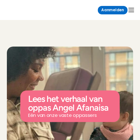
Aanmelden
Lees het verhaal van 
oppas Angel Afanaisa
Eén van onze vaste oppassers