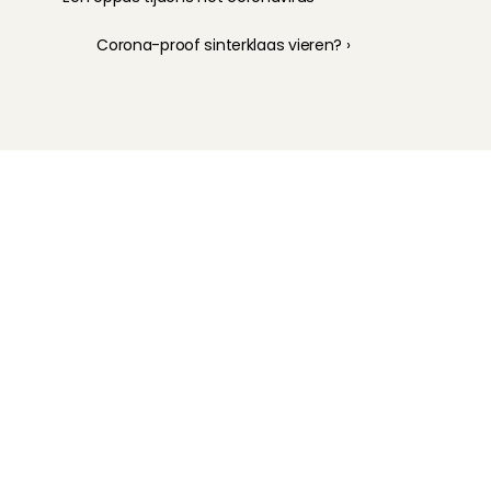
Corona-proof sinterklaas vieren? ›
Kinderoppas
Huisdierenoppas
Mantelzorg Light
Oppas van de zaak
Beschikbaarheid in Nederland
Oppas App
Oppas tarief
Veelgestelde vragen
Hoe werkt het?