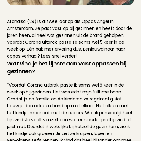
Afanaisa (29) is al twee jaar op als Oppas Angel in 
Amsterdam. Ze past vast op bij gezinnen en heeft door de 
jaren heen, al heel wat gezinnen uit de brand geholpen. 
Voordat Corona uitbrak, paste ze soms wel 5 keer in de 
week op. Eén bak met ervaring dus. Benieuwd naar haar 
oppas verhaal? Lees snel verder!
Wat vind je het fijnste aan vast oppassen bij 
gezinnen?
‘’Voordat Corona uitbrak, paste ik soms wel 5 keer in de 
week op bij gezinnen. Het was echt mijn fulltime baan. 
Omdat je de familie en de kinderen zo regelmatig ziet, 
bouw je dan ook een band op met elkaar. Niet alleen met 
het kindje, maar ook met de ouders. Wat ik persoonlijk heel 
fijn vind. Je voelt vanzelf aan wat een ouder prettig vind of 
juist niet. Doordat ik wekelijks bij hetzelfde gezin kom, zie ik 
het kindje ook groeien. Je ziet ze kruipen, lopen en 
vervolgens zelfs rennen. Ik vind dat heel bijzonder om mee 