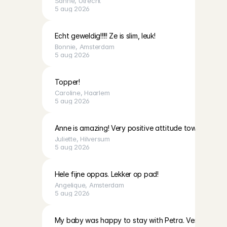
Sanne
, 
Utrecht
5 aug 2026
Echt geweldig!!!!! Ze is slim, leuk!
Bonnie
, 
Amsterdam
5 aug 2026
Topper!
Caroline
, 
Haarlem
5 aug 2026
Anne is amazing! Very positive attitude towards the 
Juliette
, 
Hilversum
5 aug 2026
Hele fijne oppas. Lekker op pad!
Angelique
, 
Amsterdam
5 aug 2026
My baby was happy to stay with Petra. Very kind an