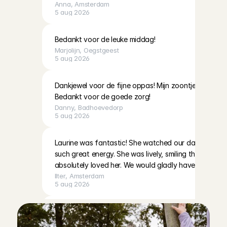
Anna
, 
Amsterdam
5 aug 2026
Bedankt voor de leuke middag!
Marjolijn
, 
Oegstgeest
5 aug 2026
Dankjewel voor de fijne oppas! Mijn zoontje heeft ee
Bedankt voor de goede zorg!
Danny
, 
Badhoevedorp
5 aug 2026
Laurine was fantastic! She watched our daughter for
such great energy. She was lively, smiling the entire 
absolutely loved her. We would gladly have her back.
Ilter
, 
Amsterdam
5 aug 2026
Met heel fijn gevoel de deur uit! Fleur is rustig, betr
Caroline
, 
Amsterdam