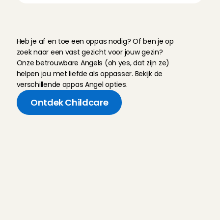
E
e
n
p
a
s
s
e
n
d
e
A
n
g
e
l
v
o
o
r
e
l
k
m
o
m
e
n
t
Heb je af en toe een oppas nodig? Of ben je op 
zoek naar een vast gezicht voor jouw gezin? 
Onze betrouwbare Angels (oh yes, dat zijn ze) 
helpen jou met liefde als oppasser. Bekijk de 
verschillende oppas Angel opties.
Ontdek Childcare
M
e
e
s
t
g
e
s
t
e
l
d
e
v
r
a
g
e
n
a
a
n
C
h
a
r
l
y
C
a
r
e
s
Hoe weten jullie zeker dat de 
Oppas Angel betrouwbaar is?