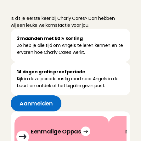
O
n
z
e
w
e
l
k
o
m
s
t
a
c
t
i
e
s
Is dit je eerste keer bij Charly Cares? Dan hebben 
wij een leuke welkomstactie voor jou. 
3 maanden met 50% korting
Zo heb je alle tijd om Angels te leren kennen en te 
ervaren hoe Charly Cares werkt. 
14 dagen gratis proefperiode
Kijk in deze periode rustig rond naar Angels in de 
buurt en ontdek of het bij jullie gezin past. 
Aanmelden
Eenmalige Oppas
Nasc