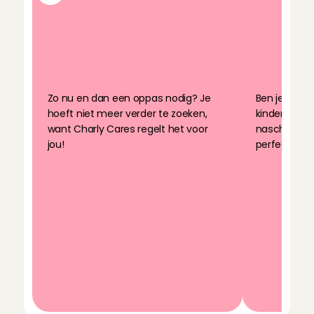
Zo nu en dan een oppas nodig? Je 
Ben je aan h
hoeft niet meer verder te zoeken, 
kinderen naa
want Charly Cares regelt het voor 
naschoolse 
jou!
perfect voor