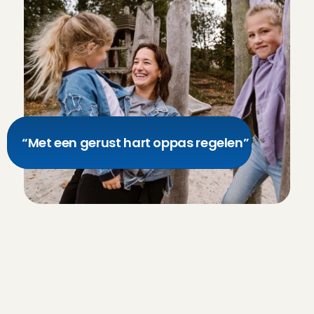
5 aug 2026
Met heel fijn gevoel de deur uit! Fleur is rustig, betr
Caroline
, 
Amsterdam
5 aug 2026
Kenza is very proactive and interacting with kid so m
activities she did with my son and he was happy so mu
communicate and have agreements with her. Recom
“Met een gerust hart oppas regelen”
Oleksandr
, 
Hoofddorp
5 aug 2026
Altijd fijn als Sharon komt oppassen. De kinderen vo
Eva
, 
Gilze
5 aug 2026
Dit is hoe we ieder
Angel zorgvuldig 
Great experience! Very easy to communicate, and gre
Alex
, 
Amsterdam
controleren
5 aug 2026
Persoonlijke check