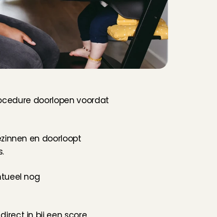
eprocedure doorlopen voordat 
ezinnen en doorloopt 
.
tueel nog 
rect in bij een score 