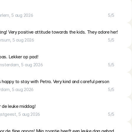
rlem
, 
5 aug 2026
5
/5
ng! Very positive attitude towards the kids. They adore her!
ersum
, 
5 aug 2026
5
/5
ppas. Lekker op pad!
msterdam
, 
5 aug 2026
5
/5
happy to stay with Petra. Very kind and careful person
rdam
, 
5 aug 2026
5
/5
 de leuke middag!
stgeest
, 
5 aug 2026
5
/5
r de fijne oppas! Mijn zoontje heeft een leuke dag gehad. 