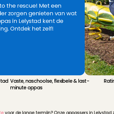
 the rescue! Met een 
er zorgen genieten van wat 
pas in Lelystad kent de 
g. Ontdek het zelf! 
tad 
Vaste, naschoolse, flexibele & last-
Rati
minute oppas
n
L
e
l
y
s
t
a
d
te
 voor de lange termijn? Onze oppassers in Lelystad z