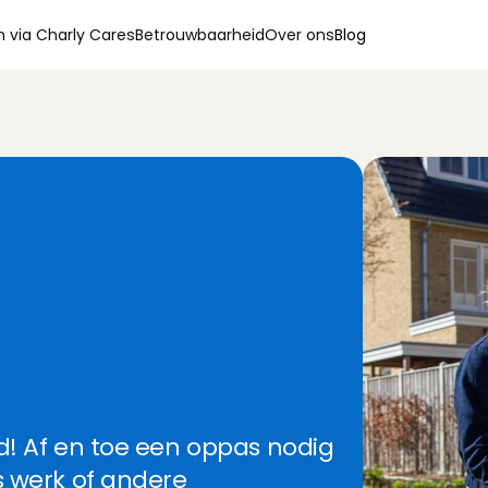
 via Charly Cares
Betrouwbaarheid
Over ons
Blog
d
n
o
d
i
g
?
d! Af en toe een oppas nodig 
s werk of andere 