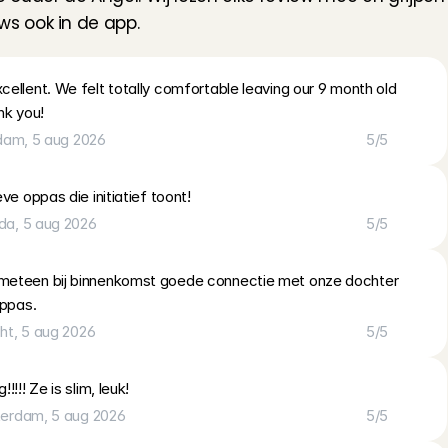
ews ook in de app.
ellent. We felt totally comfortable leaving our 9 month old 
nk you!
dam
, 
5 aug 2026
5
/5
eve oppas die initiatief toont!
da
, 
5 aug 2026
5
/5
eteen bij binnenkomst goede connectie met onze dochter 
oppas.
ht
, 
5 aug 2026
5
/5
!!!! Ze is slim, leuk!
erdam
, 
5 aug 2026
5
/5