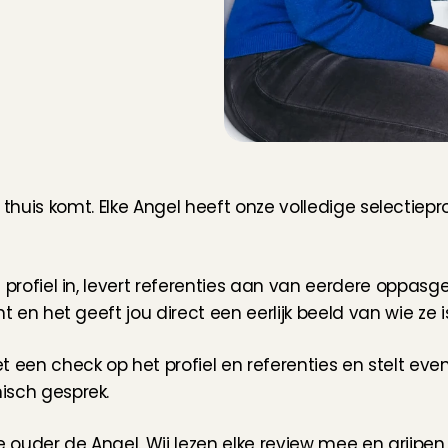
r
o
u
w
b
a
a
r
h
e
i
d
jou thuis komt. Elke Angel heeft onze volledige selecti
g profiel in, levert referenties aan van eerdere oppasg
t en het geeft jou direct een eerlijk beeld van wie ze is
t een check op het profiel en referenties en stelt even
isch gesprek.
ouder de Angel. Wij lezen elke review mee en grijpen di