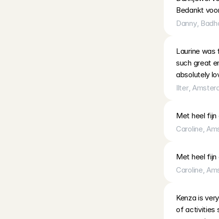
Bedankt voor
Danny
, 
Badh
Laurine was 
such great en
absolutely lo
Ilter
, 
Amster
Met heel fijn
Caroline
, 
Am
Met heel fijn
Caroline
, 
Am
Kenza is very
of activities