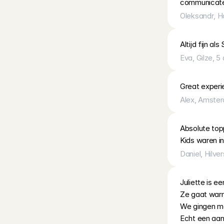
communicate
Oleksandr
, 
H
Altijd fijn a
Eva
, 
Gilze
, 
5 
Great experi
Alex
, 
Amste
Absolute topp
Kids waren in
Daniel
, 
Hilve
Juliette is e
Ze gaat warm
We gingen me
Echt een aan