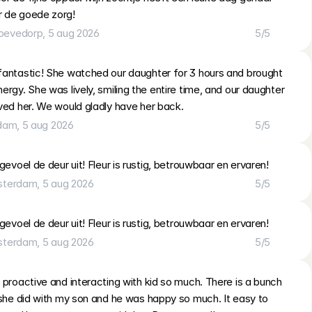
 de goede zorg!
oevedorp
, 
5 aug 2026
5
/5
fantastic! She watched our daughter for 3 hours and brought 
ergy. She was lively, smiling the entire time, and our daughter 
ved her. We would gladly have her back.
dam
, 
5 aug 2026
5
/5
 gevoel de deur uit! Fleur is rustig, betrouwbaar en ervaren!
sterdam
, 
5 aug 2026
5
/5
 gevoel de deur uit! Fleur is rustig, betrouwbaar en ervaren!
sterdam
, 
5 aug 2026
5
/5
 proactive and interacting with kid so much. There is a bunch 
 she did with my son and he was happy so much. It easy to 