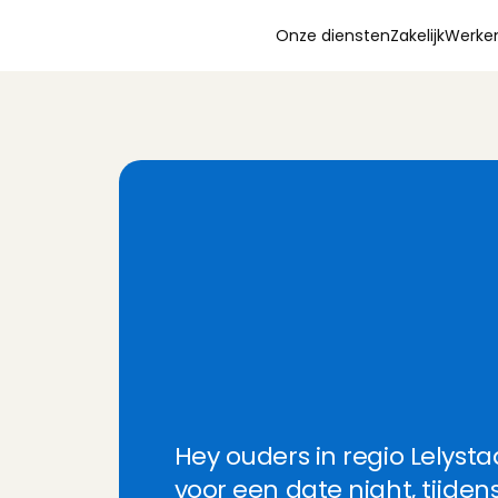
Onze diensten
Zakelijk
Werken
O
p
p
a
s
i
n
L
e
l
y
s
t
a
C
h
a
r
l
y
C
a
r
e
s
!
Hey ouders in regio Lelysta
voor een date night, tijden