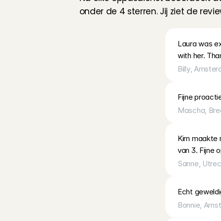
onder de 4 sterren. Jij ziet de revi
Laura was exc
with her. Tha
Billy
, 
Amster
Fijne proacti
Mascha
, 
Bre
Kim maakte m
van 3. Fijne 
Sanne
, 
Utrec
Echt geweldig!
Bonnie
, 
Amst