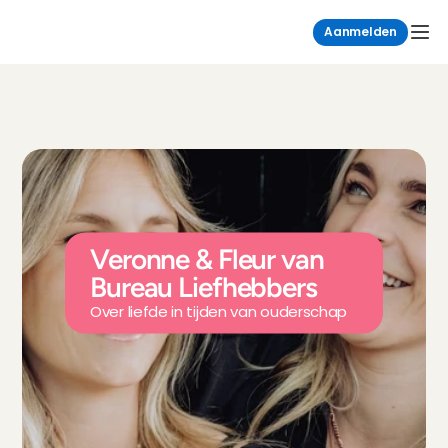
Aanmelden
Veronne & Fleur van 
Bureau Liefhebbers
Over liefde in tijden van ouderschap