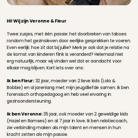
Hi! Wij zijn Veronne & Fleur
Twee zusjes, met één passie: het doorbreken van taboes 
rondom het gezinsleven door eerlijke gesprekken te voeren. 
Even eerlijk: hoe zit dat bij jullie? Merk je ook dat je relatie na 
de komst van kinderen flink is veranderd? Helemaal niet 
erg natuurlijk, maar wij vinden wel dat er aandacht voor 
elkaar mag blijven. Kort iets over ons:
Ik ben Fleur:
 32 jaar, moeder van 2 lieve kids (Lola & 
Bobbie) en al jarenlang met mijn jeugdliefde samen. Ik ben 
forensisch orthopedagoog en heb veel ervaring in 
gezinsondersteuning.
Ik ben Veronne: 
35 jaar, ook moeder van 2 geweldige kids 
(Hazel en Ramses) en al 7 jaar in love. Ik ben relatiecoach, 
zie verbinding maken als mijn talent en mensen in hun 
kracht zetten als mijn passie.