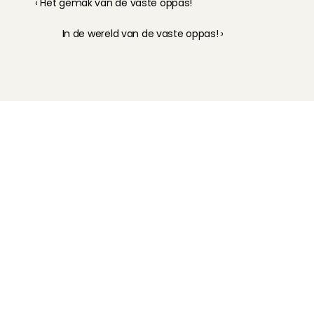
‹ Het gemak van de vaste oppas!
In de wereld van de vaste oppas! ›
Kinderoppas
Huisdierenoppas
Mantelzorg Light
Oppas van de zaak
Beschikbaarheid in Nederland
Oppas App
Oppas tarief
Veelgestelde vragen