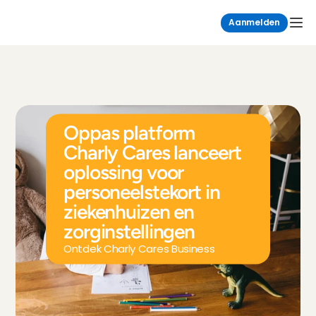
Aanmelden
Oppas platform 
Charly Cares lanceert 
oplossing voor 
personeelstekort in 
ziekenhuizen en 
zorginstellingen
Ontdek Charly Cares Business