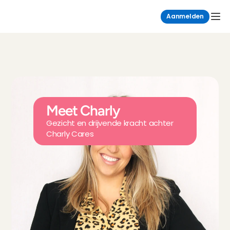
Aanmelden
Meet Charly
Gezicht en drijvende kracht achter 
Charly Cares