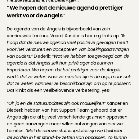
nieuwe features en verbeteringen".
“We hopen dat de nieuwe agenda prettiger 
werkt voor de Angels”
De agenda van de Angels is bijvoorbeeld van zo'n 
vernieuwde feature. Vooral Xander is hier erg trots op: 
“Ik 
hoop dat de nieuwe agenda veel positieve gevolgen heeft 
voor het versturen en accepteren van boekingsaanvragen 
van ouders.”
 Diederik: 
“Wat we hebben toegevoegd aan de 
agenda is dat Angels zelf hun privé agenda kunnen 
importeren. We hopen dat het prettiger voor de Angels 
werkt, dat ze weten waar ze moeten zijn in de app, maar ook 
dat ze weten wanneer ze beschikbaar zijn om op te passen”
. 
Dat klinkt als een veelbelovende verbetering, yes!
“Oh ja en de statusupdates zijn ook makkelijker!” 
Xander en 
Diederik hebben van het Support Team gehoord dat er 
Angels zijn die al bij veel verschillende gezinnen oppassen 
en geen aanvragen meer willen ontvangen van nieuwe 
families. 
“Met de nieuwe statusupdates zijn we flexibeler 
geworden in het stand-by zetten van oppassen. Zo kunnn 