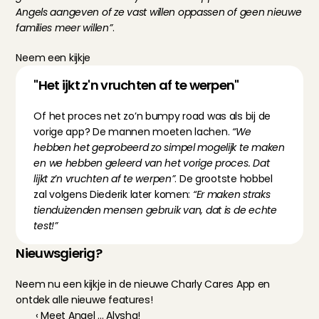
Angels aangeven of ze vast willen oppassen of geen nieuwe 
families meer willen”
.
Neem een kijkje
"Het ijkt z'n vruchten af te werpen"
Of het proces net zo’n bumpy road was als bij de 
vorige app? De mannen moeten lachen. 
“We 
hebben het geprobeerd zo simpel mogelijk te maken 
en we hebben geleerd van het vorige proces. Dat 
lijkt z’n vruchten af te werpen”
. De grootste hobbel 
zal volgens Diederik later komen: 
“Er maken straks 
tienduizenden mensen gebruik van, dat is de echte 
test!”
Nieuwsgierig?
Neem nu een kijkje in de nieuwe Charly Cares App en 
ontdek alle nieuwe features!
‹ Meet Angel ... Alysha!