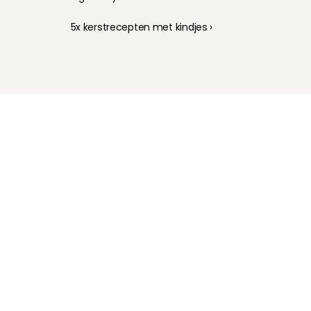
5x kerstrecepten met kindjes ›
Kinderoppas
Huisdierenoppas
Mantelzorg Light
Oppas van de zaak
Beschikbaarheid in Nederland
Oppas App
Oppas tarief
Veelgestelde vragen
Hoe werkt het?