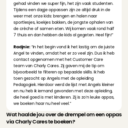
gehad vinden we super fijn, het zijn vaak studenten. 
Tijdens een dagje oppassen zijn ze altijd druk in de 
weer met onze kids: brengen en halen naar 
sportlesjes, koekjes bakken, de jongste ophalen van 
de crèche of samen eten. Wij komen vaak rond half 
7 thuis en dan hebben de kids al gegeten. Heel fijn!”
Radjnie:
 “In het begin vond ik het lastig om de juiste 
Angel te vinden, omdat het er zo veel zijn. Dus ik heb 
contact opgenomen met het Customer Care 
team van Charly Cares. Zij gaven mij de tip om 
bijvoorbeeld te filteren op bepaalde skills. Ik heb 
toen gezocht op Angels met de opleiding 
Pedagogiek. Hierdoor werd de lijst met Angels kleiner 
en nu heb ik iemand gevonden met deze opleiding, 
die heel goed is met kinderen. Zij is zo’n leuke oppas, 
we boeken haar nu heel veel.”
Wat haalde jou over de drempel om een oppas 
via Charly Cares te boeken?