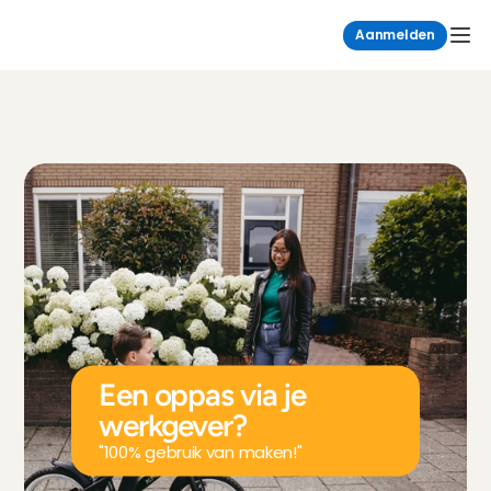
Aanmelden
Een oppas via je 
werkgever?
"100% gebruik van maken!"