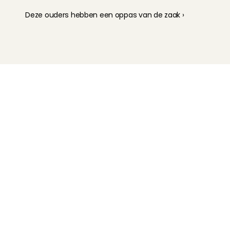
Deze ouders hebben een oppas van de zaak ›
Kinderoppas
Huisdierenoppas
Mantelzorg Light
Oppas van de zaak
Beschikbaarheid in Nederland
Oppas App
Oppas tarief
Veelgestelde vragen
Hoe werkt het?
Intake