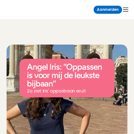
Aanmelden
Angel Iris: “Oppassen 
is voor mij de leukste 
bijbaan”
Zo ziet Iris' oppasbaan eruit