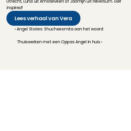
Utrecht, 
Luna
 uit Amstelveen of 
Jasmijn
 uit Hilversum. 
Get 
inspired!
Lees verhaal van Vera
‹ Angel Stories: Shucheesmita aan het woord
Thuiswerken met een Oppas Angel in huis ›
Kinderoppas
Huisdierenoppas
Mantelzorg Light
Oppas van de zaak