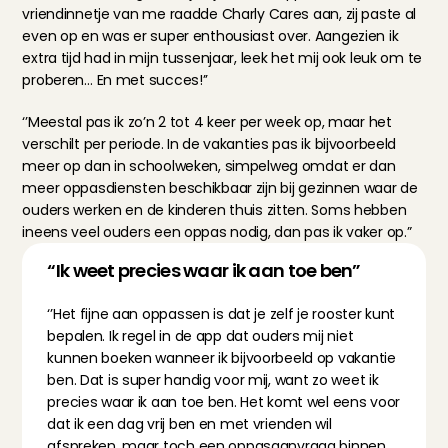
vriendinnetje van me raadde Charly Cares aan, zij paste al 
even op en was er super enthousiast over. Aangezien ik 
extra tijd had in mijn tussenjaar, leek het mij ook leuk om te 
proberen… En met succes!’’
‘’Meestal pas ik zo’n 2 tot 4 keer per week op, maar het 
verschilt per periode. In de vakanties pas ik bijvoorbeeld 
meer op dan in schoolweken, simpelweg omdat er dan 
meer oppasdiensten beschikbaar zijn bij gezinnen waar de 
ouders werken en de kinderen thuis zitten. Soms hebben 
ineens veel ouders een oppas nodig, dan pas ik vaker op.”
“Ik weet precies waar ik aan toe ben”
‘’Het fijne aan oppassen is dat je zelf je rooster kunt 
bepalen. Ik regel in de app dat ouders mij niet 
kunnen boeken wanneer ik bijvoorbeeld op vakantie 
ben. Dat is super handig voor mij, want zo weet ik 
precies waar ik aan toe ben. Het komt wel eens voor 
dat ik een dag vrij ben en met vrienden wil 
afspreken, maar toch een oppasaanvraag binnen 