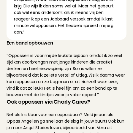
krijg. Die wijs ik dan soms wel af. Maar het gebeurt 
ook wel eens andersom: als ik ineens vrij ben 
reageer ik op een Jobboard verzoek omdat ik last-
minute wil oppassen. Het flexibele spreekt mij erg 
aan.”
Een band opbouwen
‘’Oppassen is voor mij de leukste bijbaan omdat ik zo veel 
tijd kan doorbrengen met jonge kinderen die creatief 
denken en heel nieuwsgierig zijn. Soms willen ze 
bijvoorbeeld dat ik ze iets vertel of uitleg. Als ik daarna weer 
kom oppassen en ze beginnen er uit zichzelf weer over, 
vind ik dat zo leuk! Het is heel fijn om zo een band op te 
bouwen met de kindjes waar je vaker oppast.’’
Ook oppassen via Charly Cares?
Net als Iris klaar voor een oppasbaan? 
Meld je aan
 als 
Oppas Angel en ga snel aan de slag in jouw buurt! Ook kun 
je meer Angel Stories lezen, bijvoorbeeld van 
Vera
 uit 