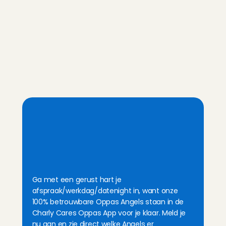
4. Alles geregeld via de app
Via de app word je gematcht en kun je 
chatten met de Angel. Tijdens een 
oppasdienst werk je met een timer. Die 
gaat in als je weggaat en die zet je zelf uit 
als je thuiskomt. Daarna selecteer je jouw 
betaalmethode. Handig geregeld!
B
o
e
k
m
e
t
e
e
n
v
e
i
l
i
g
g
e
v
o
e
l
e
e
n
v
a
s
t
e
,
n
a
s
c
h
o
o
l
s
e
,
f
l
e
x
i
b
e
l
e
&
l
a
s
t
m
i
n
u
t
e
o
p
p
a
s
!
Ga met een gerust hart je 
afspraak/werkdag/datenight in, want onze 
100% betrouwbare Oppas Angels staan in de 
Charly Cares Oppas App voor je klaar. Meld je 
nu aan en zie direct welke Angels er 