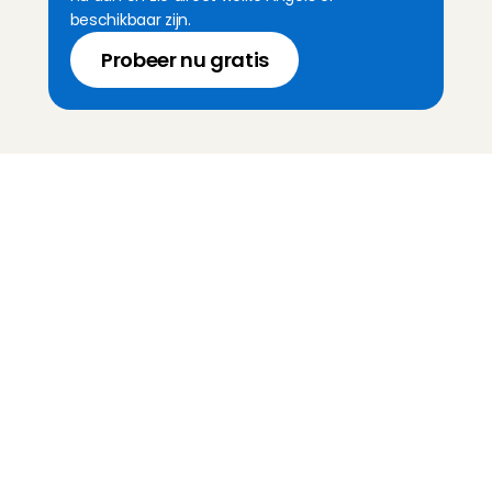
beschikbaar zijn.
Probeer nu gratis
Kinderoppas
Huisdierenoppas
Mantelzorg Light
Oppas van de zaak
Beschikbaarheid in Nederland
Oppas App
Oppas tarief
Veelgestelde vragen
Hoe werkt het?