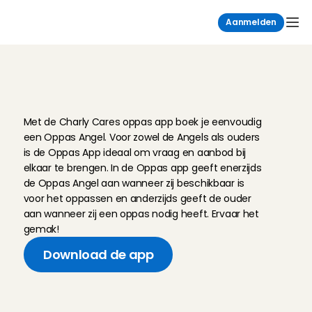
Aanmelden
C
h
a
r
l
y
C
a
r
e
s
d
e
f
i
j
n
s
t
e
o
p
p
a
s
a
p
p
!
Met de Charly Cares oppas app boek je eenvoudig 
een Oppas Angel. Voor zowel de Angels als ouders 
is de Oppas App ideaal om vraag en aanbod bij 
elkaar te brengen. In de Oppas app geeft enerzijds 
de Oppas Angel aan wanneer zij beschikbaar is 
voor het oppassen en anderzijds geeft de ouder 
aan wanneer zij een oppas nodig heeft. Ervaar het 
gemak!
Download de app